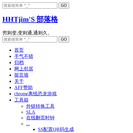
HHTjim'S 部落格
首页
手气不错
归档
网上邻居
留言墙
关于
AFF赞助
chrome离线恐龙游戏
工具箱
外链转换工具
SLA
在线翻页时钟
...
SS配置QR码生成