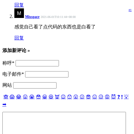
回复
#1
Mixspace
2021-06-01T10:11:44+08:00
感觉自己看了点代码的东西也是白看了
回复
添加新评论 »
称呼
*
电子邮件
*
网站
🙈
😱
😂
😛
😭
😳
😀
😆
👿
😉
😯
😮
😕
😎
😐
😥
😡
😈
❓
❗
💡
➡