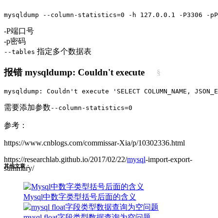
mysqldump --column-statistics=0 -h 127.0.0.1 -P3306 -pP
-P端口号
-p密码
指定多个数据表
--tables
报错 mysqldump: Couldn't execute
§
mysqldump: Couldn't execute 'SELECT COLUMN_NAME, JSON_E
需要添加参数
--column-statistics=0
参考：
https://www.cnblogs.com/commissar-Xia/p/10302336.html
https://researchlab.github.io/2017/02/22/
mysql
-import-export-
其他文章：
summary/
Mysql中数字类型括号后面的含义
mysql float字段类型数据查询为空问题