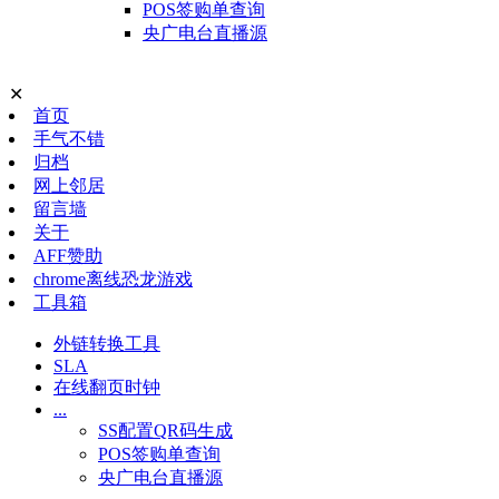
POS签购单查询
央广电台直播源
✕
首页
手气不错
归档
网上邻居
留言墙
关于
AFF赞助
chrome离线恐龙游戏
工具箱
外链转换工具
SLA
在线翻页时钟
...
SS配置QR码生成
POS签购单查询
央广电台直播源