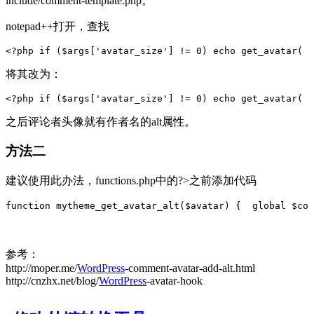
include/comment-template.php。
notepad++打开，查找
<?php if ($args['avatar_size'] != 0) echo get_avatar( $
将其改为：
<?php if ($args['avatar_size'] != 0) echo get_avatar( $
之后评论者头像就有作者名的alt属性。
方法二
建议使用此办法，functions.php中的?>之前添加代码
function mytheme_get_avatar_alt($avatar) {  
global $com
参考：
http://moper.me/
WordPress
-comment-avatar-add-alt.html
http://cnzhx.net/blog/
WordPress
-avatar-hook