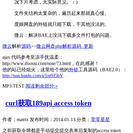
况下片考虑，无实际意义。：)
文件夹结构太复杂的，遍历起来那就真心慢。
度娘网盘的外链就只能下载，干其他没法的。
微云：解决BAE上没法下载多文件打包的问题。
微云
解析
源码
>>
微云网盘php解析源码_更新
ajax 代码参考至凉手抚温柔：
http://www.ifoouu.com/note/73.html，在此感谢！
他的站已经熄火，这里给个他的
外链
工具源码（BAE2.0）：
http://pan.baidu.com/s/1nt9J5bV
MP3:TEST
阅读剩余部分 »
curl获取189api access token
作者：matrix
发布时间：2014-01-13
分类：
零零星星
之前获取令牌都是手动提交提交表单后复制的access token