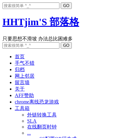
HHTjim'S 部落格
首页
手气不错
归档
网上邻居
留言墙
关于
AFF赞助
chrome离线恐龙游戏
工具箱
外链转换工具
SLA
在线翻页时钟
...