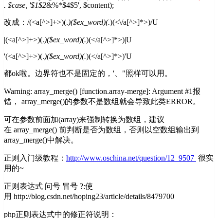
. $case, '$1$2
&%*$4$5', $content);
改成：/(<a[^>]+>)(.
)($ex_word)(.
)(<\/a[^>]*>)/U
|(<a[^>]+>)(.
)($ex_word)(.
)(</a[^>]*>)|U
'(<a[^>]+>)(.
)($ex_word)(.
)(</a[^>]*>)'U
都ok啦。边界符也不是固定的，'、"照样可以用。
Warning: array_merge() [function.array-merge]: Argument #1报
错， array_merge()的参数不是数组就会导致此类ERROR。
可在参数前面加(array)来强制转换为数组，建议
在 array_merge() 前判断是否为数组，否则以空数组输出到
array_merge()中解决。
正则入门级教程：
http://www.oschina.net/question/12_9507
很实
用的~
正则表达式 问号 冒号 ?:使
用 http://blog.csdn.net/hoping23/article/details/8479700
php正则表达式中的修正符说明：