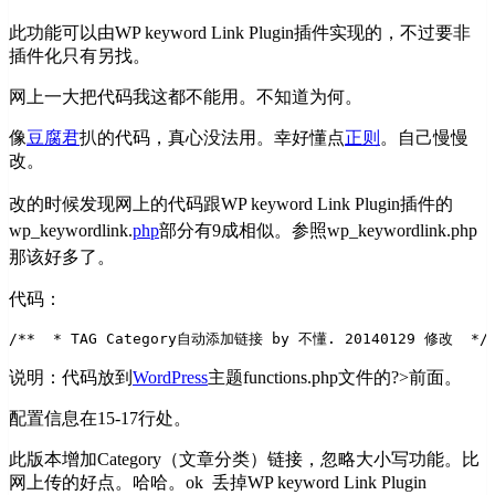
此功能可以由WP keyword Link Plugin插件实现的，不过要非
插件化只有另找。
网上一大把代码我这都不能用。不知道为何。
像
豆腐君
扒的代码，真心没法用。幸好懂点
正则
。自己慢慢
改。
改的时候发现网上的代码
跟
WP keyword Link Plugin插件的
wp_keywordlink.
php
部分有
9成
相似。参照wp_keywordlink.php
那该好多了。
代码：
/** 
 * TAG Category自动添加链接 by 不懂. 20140129 修改 
 */
说明：代码放到
WordPress
主题functions.php文件的?>前面。
配置信息在15-17行处。
此版本增加Category（文章分类）链接，忽略大小写功能。比
网上传的好点。哈哈。ok 丢掉WP keyword Link Plugin