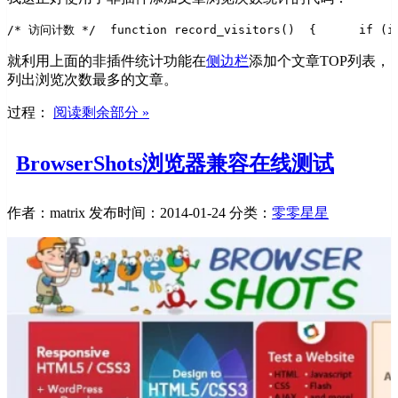
/* 访问计数 */  
function record_visitors()  
{  
    if (i
就利用上面的非插件统计功能在
侧边栏
添加个文章TOP列表，
列出浏览次数最多的文章。
过程：
阅读剩余部分 »
BrowserShots浏览器兼容在线测试
作者：matrix
发布时间：2014-01-24
分类：
零零星星