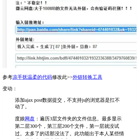
参考
凉手抚温柔的代码
修改此>>
外链转换工具
变动：
添加ajax post数据提交，不支持js的浏览器是扛不
动了。
度娘
网盘
：
遍历
3层
文件夹的文件信息。
最多
显示
第二层300个，第三层200个文件，第一层就没试
过。太多了的话那没法了。此功能出于本人某些情