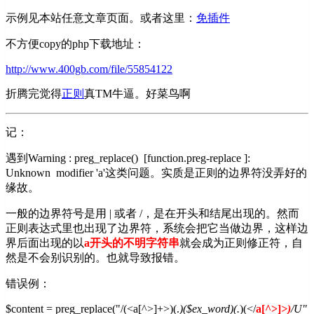
示例见本站任意文章页面。或者这里：
免插件
不方便copy的php下载地址：
http://www.400gb.com/file/55854122
折腾完觉得
正则
真TM牛逼。好菜鸟啊
记：
遇到Warning : preg_replace() [function.preg-replace ]:
Unknown modifier 'a'这类问题。实质是正则的边界符没弄好的
缘故。
一般的边界符号是用 | 或者 /，是在开头和结尾出现的。然而
正则表达式里也出现了边界符，系统会把它当做边界，这样边
界后面出现的以
a开头的不明字符串
就会成为正则修正符，自
然是不会别识别的。也就导致报错。
错误例：
$content = preg_replace("/(<a[^>]+>)(.
)($ex_word)(.
)(</
a[^>]
>)
/U"