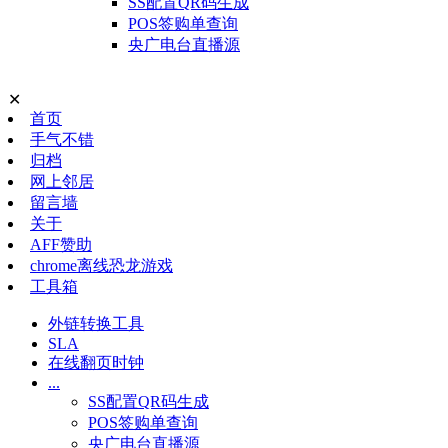
SS配置QR码生成
POS签购单查询
央广电台直播源
✕
首页
手气不错
归档
网上邻居
留言墙
关于
AFF赞助
chrome离线恐龙游戏
工具箱
外链转换工具
SLA
在线翻页时钟
...
SS配置QR码生成
POS签购单查询
央广电台直播源