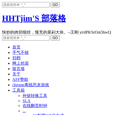
HHTjim'S 部落格
首页
手气不错
归档
网上邻居
留言墙
关于
AFF赞助
chrome离线恐龙游戏
工具箱
外链转换工具
SLA
在线翻页时钟
...