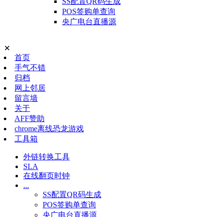
SS配置QR码生成
POS签购单查询
央广电台直播源
✕
首页
手气不错
归档
网上邻居
留言墙
关于
AFF赞助
chrome离线恐龙游戏
工具箱
外链转换工具
SLA
在线翻页时钟
...
SS配置QR码生成
POS签购单查询
央广电台直播源