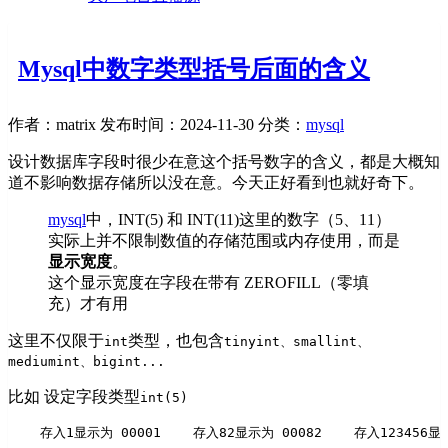
Mysql中数字类型括号后面的含义
作者：matrix
发布时间：2024-11-30
分类：
mysql
设计数据库字段时很少在意这个括号数字的含义，都是大概知
道不影响数据存储所以没在意。今天正好看到也就好奇下。
mysql
中，INT(5) 和 INT(11)这里的数字（5、11）
实际上并不限制数值的存储范围或内存使用，而是
显示宽度
。
这个显示宽度在字段在带有 ZEROFILL（零填
充）才有用
这里不仅限于
类型，也包含
int
tinyint、smallint、
mediumint、bigint...
比如 设定字段类型
int(5)
    存入1显示为 00001
    存入82显示为 00082
    存入123456显