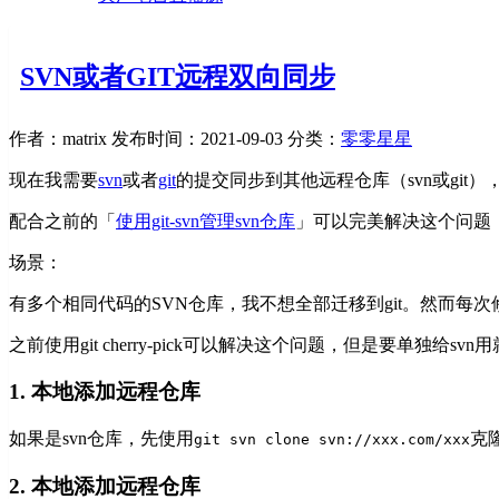
SVN或者GIT远程双向同步
作者：matrix
发布时间：2021-09-03
分类：
零零星星
现在我需要
svn
或者
git
的提交同步到其他远程仓库（svn或git
配合之前的「
使用git-svn管理svn仓库
」可以完美解决这个问题，
场景：
有多个相同代码的SVN仓库，我不想全部迁移到git。然而每次
之前使用git cherry-pick可以解决这个问题，但是要单独给s
1. 本地添加远程仓库
如果是svn仓库，先使用
克
git svn clone svn://xxx.com/xxx
2. 本地添加远程仓库