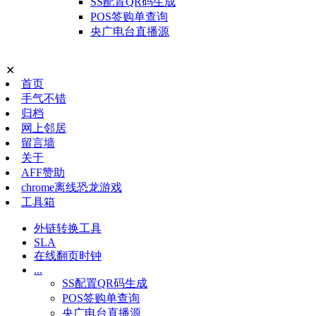
SS配置QR码生成
POS签购单查询
央广电台直播源
✕
首页
手气不错
归档
网上邻居
留言墙
关于
AFF赞助
chrome离线恐龙游戏
工具箱
外链转换工具
SLA
在线翻页时钟
...
SS配置QR码生成
POS签购单查询
央广电台直播源