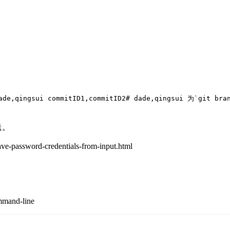
ade,qingsui commitID1,commitID2
# dade,qingsui 为`git b
送。
assword-credentials-from-input.html
ommand-line