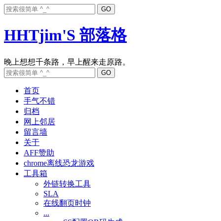
HHTjim'S 部落格
首页
手气不错
归档
网上邻居
留言墙
关于
AFF赞助
chrome离线恐龙游戏
工具箱
外链转换工具
SLA
在线翻页时钟
...