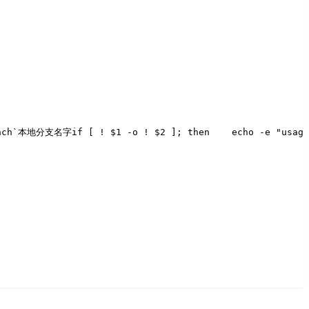
ranch`本地分支名字
if [ ! $1 -o ! $2 ]; then
    echo -e "usage