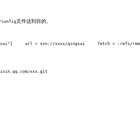
文件达到目的。
/config
sui"]
     url = svn://xxxx/qingsui
     fetch = :refs/rem
ixin.qq.com/xxx.git