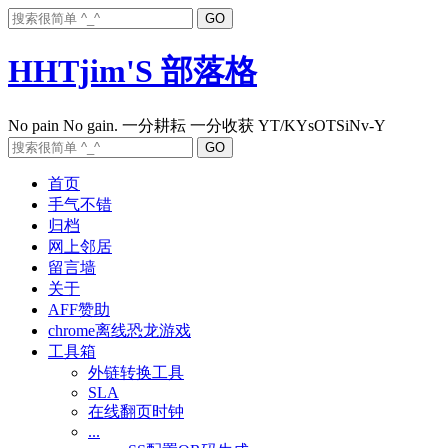
HHTjim'S 部落格
首页
手气不错
归档
网上邻居
留言墙
关于
AFF赞助
chrome离线恐龙游戏
工具箱
外链转换工具
SLA
在线翻页时钟
...