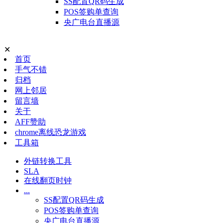
SS配置QR码生成
POS签购单查询
央广电台直播源
✕
首页
手气不错
归档
网上邻居
留言墙
关于
AFF赞助
chrome离线恐龙游戏
工具箱
外链转换工具
SLA
在线翻页时钟
...
SS配置QR码生成
POS签购单查询
央广电台直播源