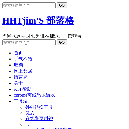
HHTjim'S 部落格
首页
手气不错
归档
网上邻居
留言墙
关于
AFF赞助
chrome离线恐龙游戏
工具箱
外链转换工具
SLA
在线翻页时钟
...