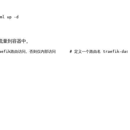
ml up -d
问的流量到容器中。
许被traefik路由访问。否则仅内部访问
      # 定义一个路由名 traefik-dash