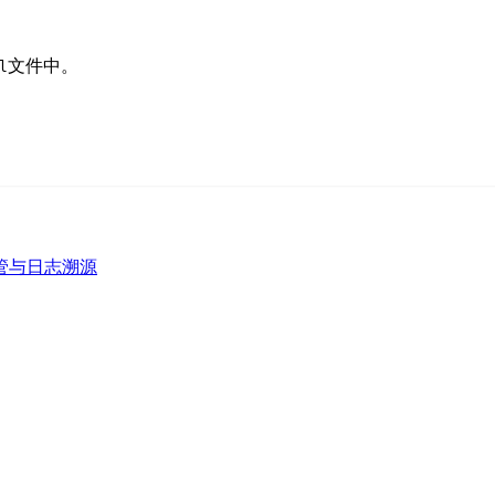
文件中。
l
ey 托管与日志溯源