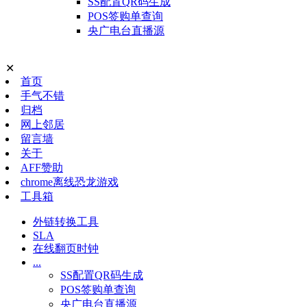
SS配置QR码生成
POS签购单查询
央广电台直播源
✕
首页
手气不错
归档
网上邻居
留言墙
关于
AFF赞助
chrome离线恐龙游戏
工具箱
外链转换工具
SLA
在线翻页时钟
...
SS配置QR码生成
POS签购单查询
央广电台直播源