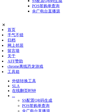
SS配置QR码生成
POS签购单查询
央广电台直播源
✕
首页
手气不错
归档
网上邻居
留言墙
关于
AFF赞助
chrome离线恐龙游戏
工具箱
外链转换工具
SLA
在线翻页时钟
...
SS配置QR码生成
POS签购单查询
央广电台直播源