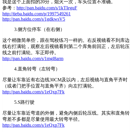
我是这个上面扣的20分，熄火一次，车头位置不准确。
参考：
http://pan.baidu.com/s/1kTIeguF
http://tieba.baidu.com/p/1997549261
http://pan.baidu.com/s/1gdkwsV5
3.侧方位停车（在右侧）
这个稍微简单些，跟在驾校练习一样的。右反视镜看不到库边
线右打满轮，观察左后视镜看到第二个库角前回正，左后轮压
线之前打满轮。车正即停。
http://pan.baidu.com/s/1mgl8arm
4.直角转弯（左转弯）
尽量让车靠近有右边线30CM及以内，左后视镜与直角平齐时
（或者门把手位置与直角平齐）向左打满轮。
http://pan.baidu.com/s/1eQxp7Fk
5.S路行驶
尽量让车靠近弯道的外侧，避免内侧后轮压线。其实和直角转
弯差不多都是尽量使用最大转弯半径。
http://pan.baidu.com/s/1eQxp7Fk