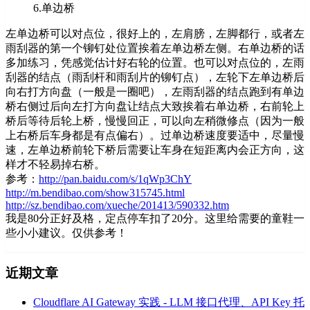
6.单边桥
左单边桥可以对点位，很好上的，左肩膀，左脚都行，或者左
雨刮器的第一个铆钉处位置挨着左单边桥左侧。右单边桥的话
多加练习，凭感觉估计好右轮的位置。也可以对点位的，左雨
刮器的结点（雨刮杆和雨刮片的铆钉点），左轮下左单边桥后
向右打方向盘（一般是一圈吧），左雨刮器的结点跑到有单边
桥右侧过后向左打方向盘让结点大致挨着右单边桥，右前轮上
桥后等待后轮上桥，慢慢回正，可以向左稍微修点（因为一般
上右桥后车身都是有点偏右）。过单边桥速度要适中，尽量慢
速，左单边桥前轮下桥后需要让车身在短距离内会正方向，这
样才不轻易掉右桥。
参考：
http://pan.baidu.com/s/1qWp3ChY
http://m.bendibao.com/show315745.html
http://sz.bendibao.com/xueche/201413/590332.htm
我是80分正好及格，定点停车扣了20分。这里给需要的童鞋一
些小小建议。仅供参考！
近期文章
Cloudflare AI Gateway 实践 - LLM 接口代理、API Key 托