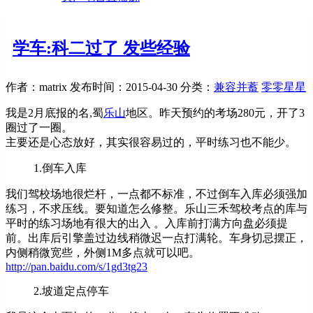
学车:科二过了 发些经验
作者：matrix
发布时间：2015-04-30
分类：
兼容并蓄
零零星星
我是2月底报的名,蜀
乐山
地区。昨天预约的考场280元，开了3
圈过了一圈。
主要还是心态放好，其实很容易过的，平时练习也不能少。
1.倒车入库
我们驾校场地很烂杆，一点都不标准，不过倒车入库必须强加
练习，不求压线。要知道怎么修整。乐山三禾驾校考点的库与
平时的练习场地有很大的出入 。入库前打满方向盘必须提
前。出库后引擎盖过边线稍微迟一点打满轮。车身切忌摆正，
内侧稍微宽些，外侧1M多点就可以吧。
http://pan.baidu.com/s/1gd3tg23
2.坡道定点停车