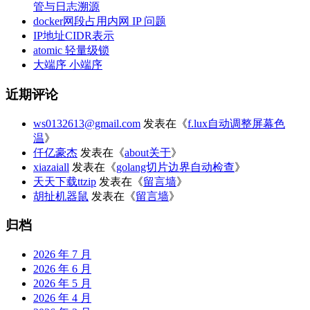
管与日志溯源
docker网段占用内网 IP 问题
IP地址CIDR表示
atomic 轻量级锁
大端序 小端序
近期评论
ws0132613@gmail.com
发表在《
f.lux自动调整屏幕色
温
》
仟亿豪杰
发表在《
about关于
》
xiazaiall
发表在《
golang切片边界自动检查
》
天天下载ttzip
发表在《
留言墙
》
胡扯机器鼠
发表在《
留言墙
》
归档
2026 年 7 月
2026 年 6 月
2026 年 5 月
2026 年 4 月