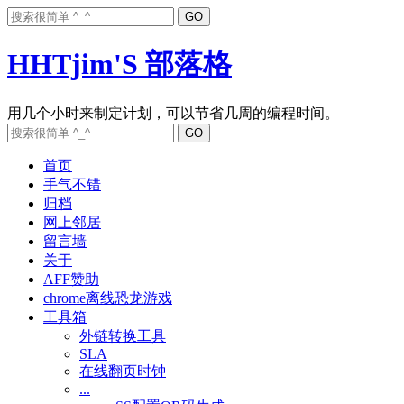
HHTjim'S 部落格
首页
手气不错
归档
网上邻居
留言墙
关于
AFF赞助
chrome离线恐龙游戏
工具箱
外链转换工具
SLA
在线翻页时钟
...