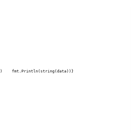
)
    fmt.Println(string(data))
}