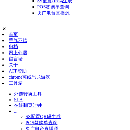
SS配置QR码生成
POS签购单查询
央广电台直播源
✕
首页
手气不错
归档
网上邻居
留言墙
关于
AFF赞助
chrome离线恐龙游戏
工具箱
外链转换工具
SLA
在线翻页时钟
...
SS配置QR码生成
POS签购单查询
央广电台直播源