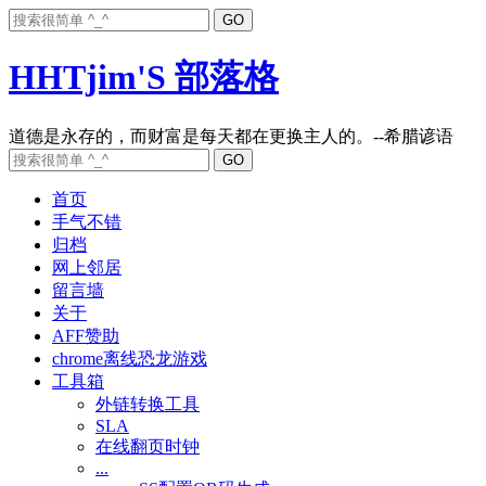
HHTjim'S 部落格
首页
手气不错
归档
网上邻居
留言墙
关于
AFF赞助
chrome离线恐龙游戏
工具箱
外链转换工具
SLA
在线翻页时钟
...