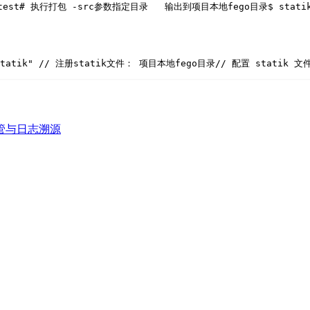
test
# 执行打包 -src参数指定目录   输出到项目本地fego目录
$ stati
o/statik" // 注册statik文件： 项目本地fego目录
// 配置 statik 文
ey 托管与日志溯源