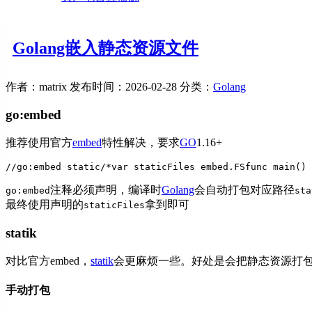
Golang嵌入静态资源文件
作者：matrix
发布时间：2026-02-28
分类：
Golang
go:embed
推荐使用官方
embed
特性解决，要求
GO
1.16+
//go:embed static/*
var staticFiles embed.FS
func main() 
注释必须声明，编译时
Golang
会自动打包对应路径
go:embed
sta
最终使用声明的
拿到即可
staticFiles
statik
对比官方embed，
statik
会更麻烦一些。好处是会把静态资源打
手动打包