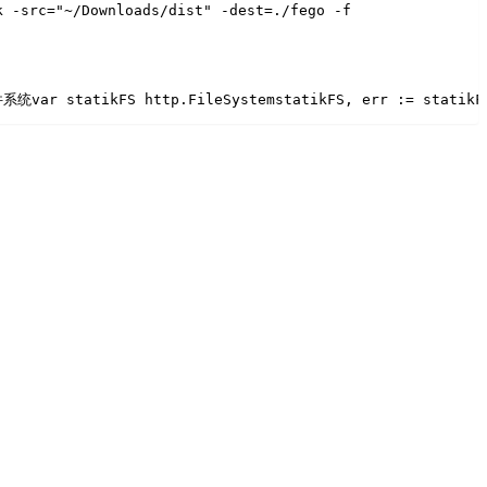
k -src="~/Downloads/dist" -dest=./fego -f
件系统
var statikFS http.FileSystem
statikFS, err := statikF