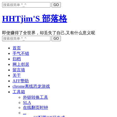
HHTjim'S 部落格
首页
手气不错
归档
网上邻居
留言墙
关于
AFF赞助
chrome离线恐龙游戏
工具箱
外链转换工具
SLA
在线翻页时钟
...