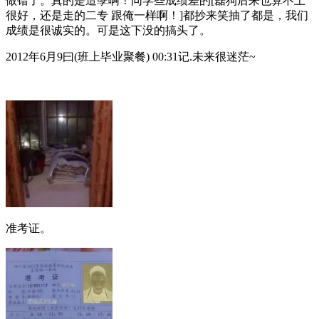
做错了。真的是造孽啊！同学些成绩差的[磊狗后来也算不上
很好，还是走的二专 跟俺一样啊！]都抄来笑抽了都是，我们
成绩是很诚实的。可是这下没的搞头了。
2012年6月9曰(班上毕业聚餐) 00:31记.未来很迷茫~
准考证。