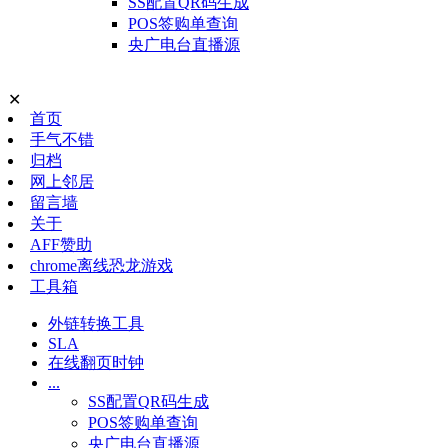
SS配置QR码生成
POS签购单查询
央广电台直播源
✕
首页
手气不错
归档
网上邻居
留言墙
关于
AFF赞助
chrome离线恐龙游戏
工具箱
外链转换工具
SLA
在线翻页时钟
...
SS配置QR码生成
POS签购单查询
央广电台直播源