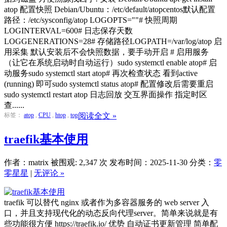
atop 配置快照 Debian/Ubuntu：/etc/default/atopcentos默认配置
路径：/etc/sysconfig/atop LOGOPTS=""# 快照周期
LOGINTERVAL=600# 日志保存天数
LOGGENERATIONS=28# 存储路径LOGPATH=/var/log/atop 启
用采集 默认安装后不会快照数据，要手动开启 # 启用服务
（让它在系统启动时自动运行）sudo systemctl enable atop# 启
动服务sudo systemctl start atop# 再次检查状态 看到active
(running) 即可sudo systemctl status atop# 配置修改后需要重启
sudo systemctl restart atop 日志回放 交互界面操作 指定时区
查......
标签：
atop
,
CPU
,
htop
,
top
阅读全文 »
traefik基本使用
作者：matrix
被围观: 2,347 次
发布时间：2025-11-30
分类：
零
零星星
|
无评论 »
traefik 可以替代 nginx 或者作为多容器服务的 web server 入
口，并且支持现代化的动态反向代理server。简单来说就是有
些功能很方便 https://traefik.io/ 优势 自动证书更新管理 简单配