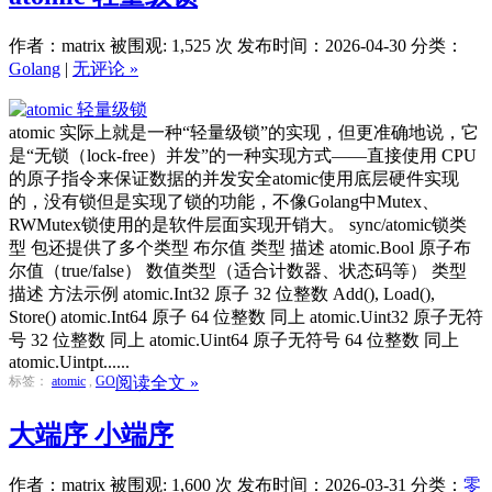
作者：matrix
被围观: 1,525 次
发布时间：2026-04-30
分类：
Golang
|
无评论 »
atomic 实际上就是一种“轻量级锁”的实现，但更准确地说，它
是“无锁（lock-free）并发”的一种实现方式——直接使用 CPU
的原子指令来保证数据的并发安全atomic使用底层硬件实现
的，没有锁但是实现了锁的功能，不像Golang中Mutex、
RWMutex锁使用的是软件层面实现开销大。 sync/atomic锁类
型 包还提供了多个类型 布尔值 类型 描述 atomic.Bool 原子布
尔值（true/false） 数值类型（适合计数器、状态码等） 类型
描述 方法示例 atomic.Int32 原子 32 位整数 Add(), Load(),
Store() atomic.Int64 原子 64 位整数 同上 atomic.Uint32 原子无符
号 32 位整数 同上 atomic.Uint64 原子无符号 64 位整数 同上
atomic.Uintpt......
标签：
atomic
,
GO
阅读全文 »
大端序 小端序
作者：matrix
被围观: 1,600 次
发布时间：2026-03-31
分类：
零