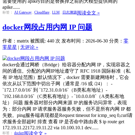
需要使用的 apikey目的是替换掉之前的大模型提供商的
apike......
标签：
AI Gateway
,
Cloudflare
,
LLM
,
日志溯源
阅读全文 »
docker网段占用内网 IP 问题
作者：matrix
被围观: 440 次
发布时间：2026-06-30
分类：
零
零星星
|
无评论 »
docker会通过网桥（Bridge）给容器分配内网 IP，实现容器之
间的通信。分配的内网IP地址遵守了 RFC 1918 国际标准（私
有 IP 地址范围）默认情况下，docker 需要新建网络时，它会
依次从以下范围中切出子网（通常是 /16 或 /24）： -
`172.17.0.0/16` 到 `172.31.0.0/16`（B类私有地址）-
`192.168.0.0/16`（C类私有地址）- `10.0.0.0/8`（A类私有地
址） 问题 服务器对部分内网来源 IP 的服务访问异常，表现
为：部分内网 IP 请求服务器服务失败，但不是所有内网 IP 都
失败。ping服务端表现都是Request timeout for icmp_seq 0,curl请
求服务全部超时 排查 查看 IP 是否命中路由表 $ ip route get
172.19.11.22172.19.11.22 via 10.100.10.1 dev......
标签：
docker
阅读全文 »