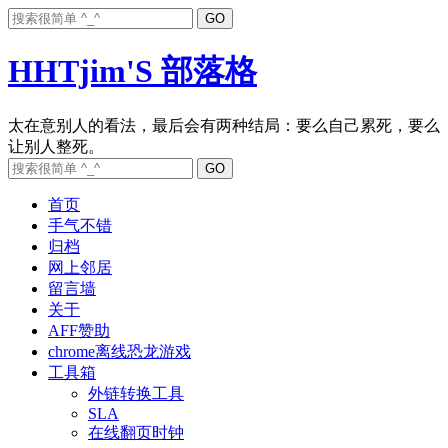
HHTjim'S 部落格
太在意别人的看法，最后会有两种结局：要么自己累死，要么
首页
手气不错
归档
网上邻居
留言墙
关于
AFF赞助
chrome离线恐龙游戏
工具箱
外链转换工具
SLA
在线翻页时钟