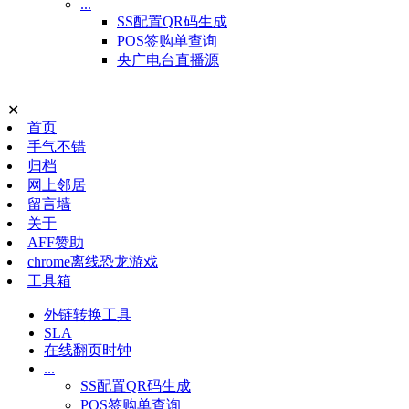
...
SS配置QR码生成
POS签购单查询
央广电台直播源
✕
首页
手气不错
归档
网上邻居
留言墙
关于
AFF赞助
chrome离线恐龙游戏
工具箱
外链转换工具
SLA
在线翻页时钟
...
SS配置QR码生成
POS签购单查询