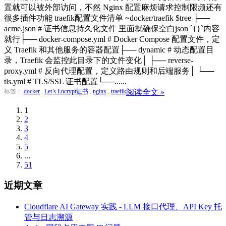
置就可以被外部访问，不然 Nginx 配置麻烦请求控制限频还有
很多插件功能 traefik配置文件清单 ~docker/traefik $tree ├──
acme.json # 证书信息持久化文件 里面就确保空白json `{}`内容
就行├── docker-compose.yml # Docker Compose 配置文件，定
义 Traefik 和其他服务的容器配置├── dynamic # 动态配置目
录，Traefik 会监控此目录下的文件变化│ ├── reverse-
proxy.yml # 反向代理配置，定义路由规则和后端服务│ └──
tls.yml # TLS/SSL 证书配置└──......
标签：
docker
,
Let’s Encrypt证书
,
nginx
,
traefik
阅读全文 »
1
2
3
4
5
...
51
近期文章
Cloudflare AI Gateway 实践 - LLM 接口代理、API Key 托
管与日志溯源