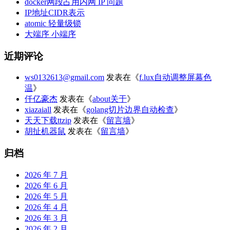
docker网段占用内网 IP 问题
IP地址CIDR表示
atomic 轻量级锁
大端序 小端序
近期评论
ws0132613@gmail.com
发表在《
f.lux自动调整屏幕色
温
》
仟亿豪杰
发表在《
about关于
》
xiazaiall
发表在《
golang切片边界自动检查
》
天天下载ttzip
发表在《
留言墙
》
胡扯机器鼠
发表在《
留言墙
》
归档
2026 年 7 月
2026 年 6 月
2026 年 5 月
2026 年 4 月
2026 年 3 月
2026 年 2 月