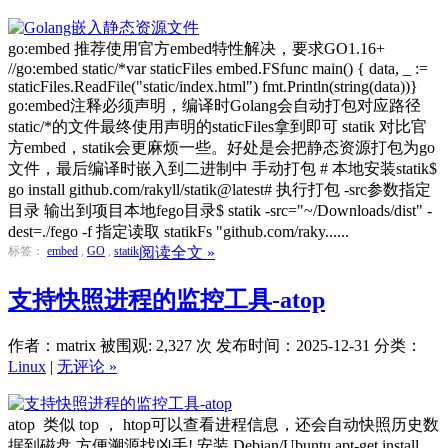
go:embed 推荐使用官方embed特性解决，要求GO1.16+
//go:embed static/*var staticFiles embed.FSfunc main() { data, _ :=
staticFiles.ReadFile("static/index.html") fmt.Println(string(data))}
go:embed注释必须声明，编译时Golang会自动打包对应路径
static/*的文件最终使用声明的staticFiles拿到即可 statik 对比官
方embed，statik会更麻烦一些。好处是会把静态资源打包为go
文件，最后编译时嵌入到二进制中 手动打包 # 本地安装statik$
go install github.com/rakyll/statik@latest# 执行打包 -src参数指定
目录 输出到项目本地fego目录$ statik -src="~/Downloads/dist" -
dest=./fego -f 指定读取 statikFs "github.com/raky......
标签：
embed
,
GO
,
statik
阅读全文 »
支持快照进程的监控工具-atop
作者：matrix
被围观: 2,327 次
发布时间：2025-12-31
分类：
Linux
|
无评论 »
atop 类似 top ， htop可以查看进程信息，还会自动快照历史数
据到磁盘 方便溯源找凶手! 安装 Debian/Ubuntu apt-get install