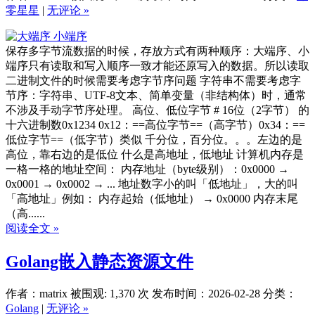
零星星
|
无评论 »
保存多字节流数据的时候，存放方式有两种顺序：大端序、小
端序只有读取和写入顺序一致才能还原写入的数据。所以读取
二进制文件的时候需要考虑字节序问题 字符串不需要考虑字
节序：字符串、UTF-8文本、简单变量（非结构体）时，通常
不涉及手动字节序处理。 高位、低位字节 # 16位（2字节） 的
十六进制数0x1234 0x12：==高位字节==（高字节）0x34：==
低位字节==（低字节）类似 千分位，百分位。。。左边的是
高位，靠右边的是低位 什么是高地址，低地址 计算机内存是
一格一格的地址空间： 内存地址（byte级别）：0x0000 →
0x0001 → 0x0002 → ... 地址数字小的叫「低地址」，大的叫
「高地址」例如： 内存起始（低地址） → 0x0000 内存末尾
（高......
阅读全文 »
Golang嵌入静态资源文件
作者：matrix
被围观: 1,370 次
发布时间：2026-02-28
分类：
Golang
|
无评论 »