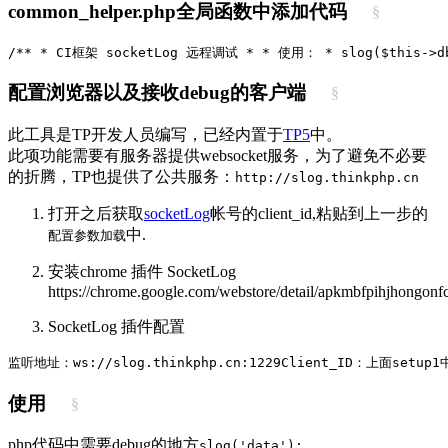
common_helper.php全局函数中添加代码
§
/**
 * CI框架 socketLog 远程调试
 *
 * 使用：
 * slog($this->d
配置浏览器以及接收debug的客户端
§
此工具是TP开发人员编写，已经内置于
TP5
中。
此项功能需要有服务器提供websocket服务，为了避免不必要
的折腾，TP也提供了公共服务：
http://slog.thinkphp.cn
打开之后获取
socketLog
帐号的client_id,粘贴到上一步的
中.
配置参数加载
安装chrome 插件 SocketLog
https://chrome.google.com/webstore/detail/apkmbfpihjhongonf
SocketLog 插件配置
监听地址：ws://slog.thinkphp.cn:1229
Client_ID：上面setup
使用
§
php代码中需要debug的地方
slog('data');