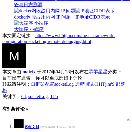
管与日志溯源
docker网段占用内网 IP 问题
IP地址CIDR表示
大端序 小端序
本文固定链接：
https://www.hhtjim.com/the-ci-framework-
configuration-socketlog-remote-debugging.html
本文章由
matrix
于2017年04月28日发布在
零零星星
分类下，
目前没有通告，你可以至底部留下评论。
转载请注明：
CI框架配置socketLog 远程调试-HHTjim'S 部落
格
关键字：
CI
,
socketLog
,
TP5
有5 条评论 »
#3
苏红文创
2017-08-28T11:52:45+08:00