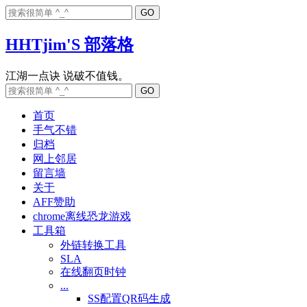
HHTjim'S 部落格
首页
手气不错
归档
网上邻居
留言墙
关于
AFF赞助
chrome离线恐龙游戏
工具箱
外链转换工具
SLA
在线翻页时钟
...
SS配置QR码生成