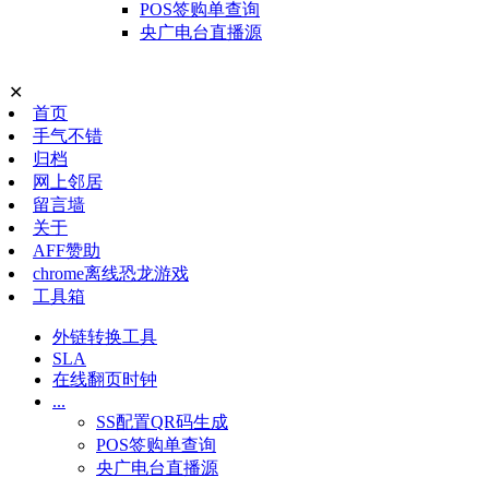
POS签购单查询
央广电台直播源
✕
首页
手气不错
归档
网上邻居
留言墙
关于
AFF赞助
chrome离线恐龙游戏
工具箱
外链转换工具
SLA
在线翻页时钟
...
SS配置QR码生成
POS签购单查询
央广电台直播源