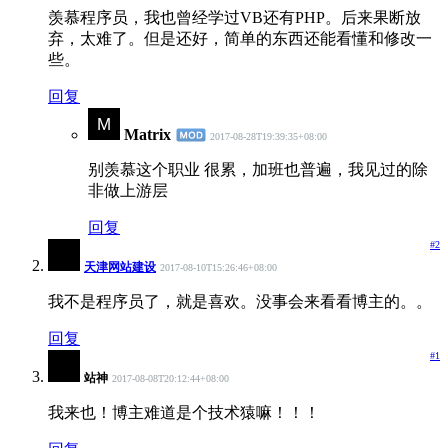
羡慕程序员，我也曾经学过VB还有PHP。后来果断放
弃，太难了。但是还好，简单的东西还能看懂和修改一
些。
回复
Matrix
2017-08-28T19:39:35+08:00
别羡慕这个职业 很累，加班也普遍，我见过的除
非做上游层
回复
#2
天津网站建设
2017-08-10T15:26:46+08:00
我不是程序员了，就是喜欢。没事会来看看博主的。。
回复
#1
站神
2017-08-08T20:12:44+08:00
我来也！博主难道是个技术猿嘛！！！