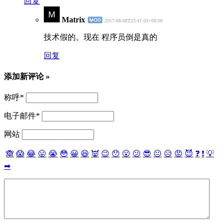
回复
Matrix
2017-08-08T23:41:03+08:00
技术假的。现在 程序员倒是真的
回复
添加新评论 »
称呼
*
电子邮件
*
网站
🙈
😱
😂
😛
😭
😳
😀
😆
👿
😉
😯
😮
😕
😎
😐
😥
😡
😈
❓
❗
💡
➡