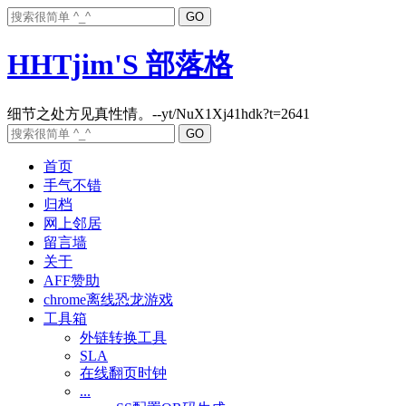
HHTjim'S 部落格
首页
手气不错
归档
网上邻居
留言墙
关于
AFF赞助
chrome离线恐龙游戏
工具箱
外链转换工具
SLA
在线翻页时钟
...