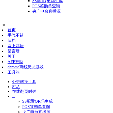
SS配置QR码生成
POS签购单查询
央广电台直播源
✕
首页
手气不错
归档
网上邻居
留言墙
关于
AFF赞助
chrome离线恐龙游戏
工具箱
外链转换工具
SLA
在线翻页时钟
...
SS配置QR码生成
POS签购单查询
央广电台直播源