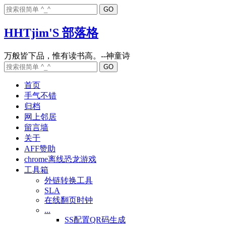
HHTjim'S 部落格
首页
手气不错
归档
网上邻居
留言墙
关于
AFF赞助
chrome离线恐龙游戏
工具箱
外链转换工具
SLA
在线翻页时钟
...
SS配置QR码生成