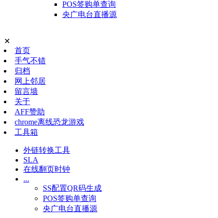
POS签购单查询
央广电台直播源
✕
首页
手气不错
归档
网上邻居
留言墙
关于
AFF赞助
chrome离线恐龙游戏
工具箱
外链转换工具
SLA
在线翻页时钟
...
SS配置QR码生成
POS签购单查询
央广电台直播源