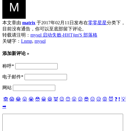
本文章由
matrix
于2017年02月11日发布在
零零星星
分类下，
目前没有通告，你可以至底部留下评论。
转载请注明：
mysql 启动失败-HHTjim'S 部落格
关键字：
Lnmp
,
mysql
添加新评论 »
称呼
*
电子邮件
*
网站
🙈
😱
😂
😛
😭
😳
😀
😆
👿
😉
😯
😮
😕
😎
😐
😥
😡
😈
❓
❗
💡
➡