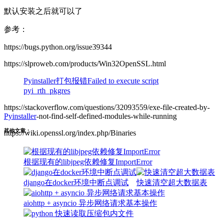
默认安装之后就可以了
参考：
https://bugs.python.org/issue39344
https://slproweb.com/products/Win32OpenSSL.html
Pyinstaller打包报错Failed to execute script
pyi_rth_pkgres
https://stackoverflow.com/questions/32093559/exe-file-created-by-
Pyinstaller
-not-find-self-defined-modules-while-running
其他文章：
https://wiki.openssl.org/index.php/Binaries
根据现有的libjpeg依赖修复ImportError
django在docker环境中断点调试
快速清空超大数据表
aiohttp + asyncio 异步网络请求基本操作