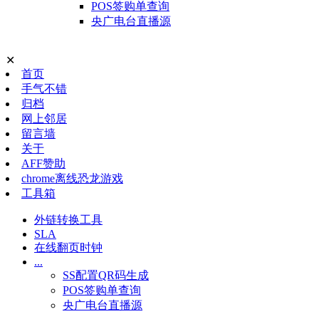
POS签购单查询
央广电台直播源
✕
首页
手气不错
归档
网上邻居
留言墙
关于
AFF赞助
chrome离线恐龙游戏
工具箱
外链转换工具
SLA
在线翻页时钟
...
SS配置QR码生成
POS签购单查询
央广电台直播源