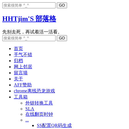
HHTjim'S 部落格
首页
手气不错
归档
网上邻居
留言墙
关于
AFF赞助
chrome离线恐龙游戏
工具箱
外链转换工具
SLA
在线翻页时钟
...
SS配置QR码生成