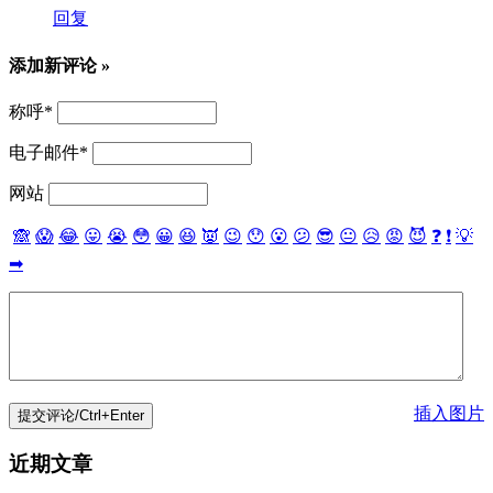
回复
添加新评论 »
称呼
*
电子邮件
*
网站
🙈
😱
😂
😛
😭
😳
😀
😆
👿
😉
😯
😮
😕
😎
😐
😥
😡
😈
❓
❗
💡
➡
插入图片
近期文章