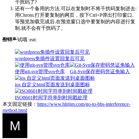
干扰码了?
还有一个备用的方法.可以在复制时不将千扰码复制进去:
用Chrom.打开要复制的网页，按下Ctrl+P弹出打印窗口.
等预览加载完成后.在预览窗口选中要复制的内容进行复
制.就不会有千扰码了。
其他文章：
值得一试哦 :eat:
wordpress免插件设置回复后可见
使用git-svn管理svn仓库
Git-Svn保存密码凭证免输入
ios 自定义html页面发送到桌面图标
ISO8601时间字符串到时间戳处理
本文固定链接：
https://www.hhtjim.com/go-to-bbs-interference-
method.html