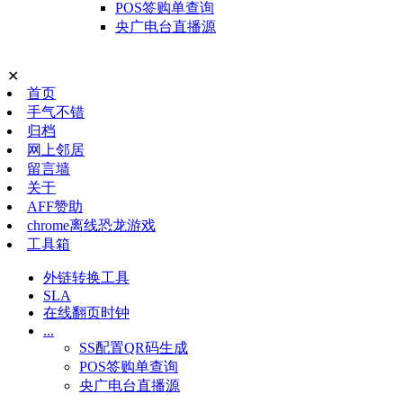
POS签购单查询
央广电台直播源
✕
首页
手气不错
归档
网上邻居
留言墙
关于
AFF赞助
chrome离线恐龙游戏
工具箱
外链转换工具
SLA
在线翻页时钟
...
SS配置QR码生成
POS签购单查询
央广电台直播源