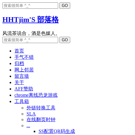
HHTjim'S 部落格
首页
手气不错
归档
网上邻居
留言墙
关于
AFF赞助
chrome离线恐龙游戏
工具箱
外链转换工具
SLA
在线翻页时钟
...
SS配置QR码生成