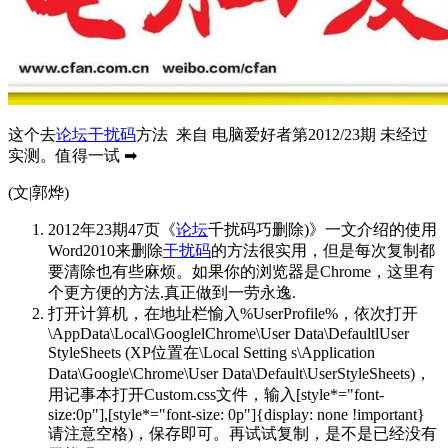
这个去
论坛
干扰码
方法 来自 电脑爱好者第2012/23期 未经过
实测。值得一试 ➡
(文|郭烨)
2012年23期47页《
论坛
千扰码巧删除)》一文介绍的使用
Word2010来删除
干扰码
的方法很实用，但是每次复制都
要清除也有些麻烦。如果你的浏览器是Chrome，这里有
个更方便的方法.真正做到一劳永逸.
打开计算机，在地址栏愉入%UserProfile%，依次打开
\AppData\Local\GooglelChrome\User Data\DefaultlUser
StyleSheets (XP位置在\Local Setting s\Application
Data\Google\Chrome\User Data\Default\UserStyleSheets)，
用记事本打开Custom.css文件，输入[style*="font-
size:0p"],[style*="font-size: 0p"]{display: none !important}
请注意空格)，保存即可。再试试复制，是不是已经没有