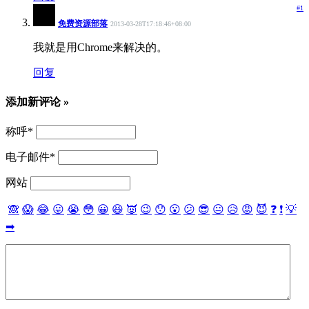
#1
免费资源部落
2013-03-28T17:18:46+08:00
我就是用Chrome来解决的。
回复
添加新评论 »
称呼
*
电子邮件
*
网站
🙈
😱
😂
😛
😭
😳
😀
😆
👿
😉
😯
😮
😕
😎
😐
😥
😡
😈
❓
❗
💡
➡