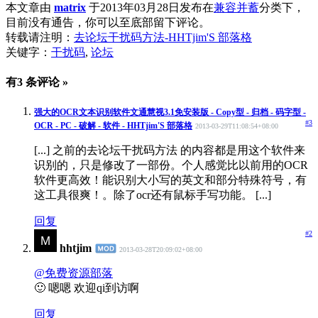
本文章由
matrix
于2013年03月28日发布在
兼容并蓄
分类下，
目前没有通告，你可以至底部留下评论。
转载请注明：
去论坛干扰码方法-HHTjim'S 部落格
关键字：
干扰码
,
论坛
有3 条评论 »
强大的OCR文本识别软件文通慧视3.1免安装版 - Copy型 - 归档 - 码字型 -
#3
OCR - PC - 破解 - 软件 - HHTjim'S 部落格
2013-03-29T11:08:54+08:00
[...] 之前的去论坛干扰码方法 的内容都是用这个软件来
识别的，只是修改了一部份。个人感觉比以前用的OCR
软件更高效！能识别大小写的英文和部分特殊符号，有
这工具很爽！。除了ocr还有鼠标手写功能。 [...]
回复
#2
hhtjim
2013-03-28T20:09:02+08:00
@免费资源部落
🙂 嗯嗯 欢迎qi到访啊
回复