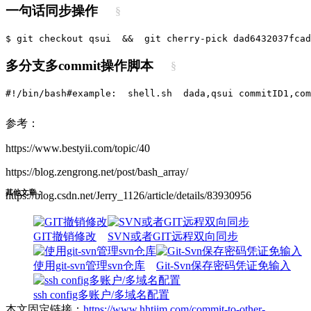
一句话同步操作
§
$ git checkout qsui  &&  git cherry-pick dad6432037fcad
多分支多commit操作脚本
§
#!/bin/bash
#example:  shell.sh  dada,qsui commitID1,com
参考：
https://www.bestyii.com/topic/40
https://blog.zengrong.net/post/bash_array/
其他文章：
https://blog.csdn.net/Jerry_1126/article/details/83930956
GIT撤销修改
SVN或者GIT远程双向同步
使用git-svn管理svn仓库
Git-Svn保存密码凭证免输入
ssh config多账户/多域名配置
本文固定链接：
https://www.hhtjim.com/commit-to-other-