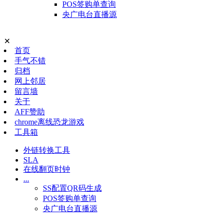
POS签购单查询
央广电台直播源
✕
首页
手气不错
归档
网上邻居
留言墙
关于
AFF赞助
chrome离线恐龙游戏
工具箱
外链转换工具
SLA
在线翻页时钟
...
SS配置QR码生成
POS签购单查询
央广电台直播源