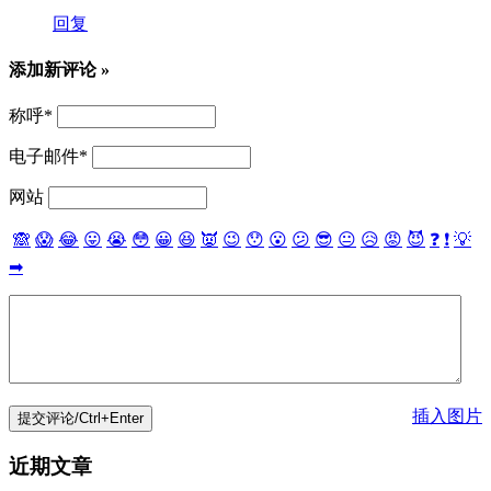
回复
添加新评论 »
称呼
*
电子邮件
*
网站
🙈
😱
😂
😛
😭
😳
😀
😆
👿
😉
😯
😮
😕
😎
😐
😥
😡
😈
❓
❗
💡
➡
插入图片
近期文章