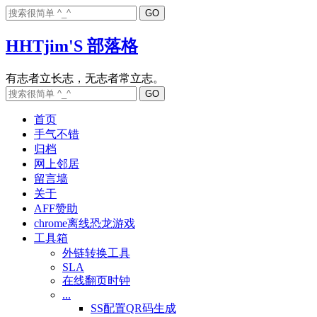
HHTjim'S 部落格
首页
手气不错
归档
网上邻居
留言墙
关于
AFF赞助
chrome离线恐龙游戏
工具箱
外链转换工具
SLA
在线翻页时钟
...
SS配置QR码生成