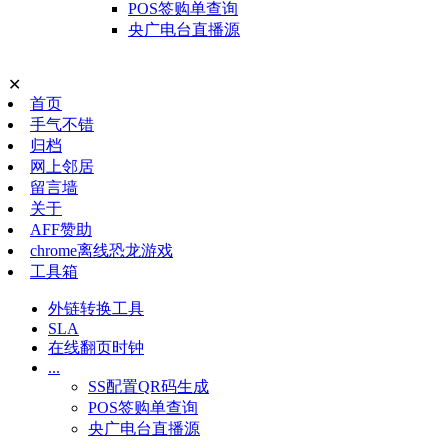
POS签购单查询
央广电台直播源
✕
首页
手气不错
归档
网上邻居
留言墙
关于
AFF赞助
chrome离线恐龙游戏
工具箱
外链转换工具
SLA
在线翻页时钟
...
SS配置QR码生成
POS签购单查询
央广电台直播源