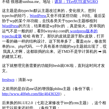
不错 很感谢sunhua.me。地址：
诡异：TEer扒TE皮NGRO
这主题是由typecho默认主题改过来的，变化很大。想到
typecho的轻巧，
WordPress
又舍不得某些功能 ，纠结。最后妥
协于wp的某个JB功能，去找各类关于typecho主题移植到
WordPress
的方法，结果都是wp到tc的 ，真是恼火。庆幸我的
运气不是一般的好，看到winysky.com的
wordpress版本的
typecho皮肤
哈哈 有救了。那扒的皮就是源于那tc皮肤，打开
一看的确一样的结构设计。这下简单多了，覆盖style，修改简
单的css、php代码。一个具有基本功能的wp主题就出现了，哎
我真人才啊，这都鼓捣的出来。还TMD不是学计算机的 ➡ 搞
的建筑工程。
这下就整理完善需要的功能到fresh就OK啦，直到这时间才发
文。
freshwp
：清新-wp
之前用的是自说me话的增强版philna主题（备份下载：
http://www.400gb.com/file/40436320
）。
后来换的BLUE2.0（七彩之家修改于inv的cms主题），这个相
对于以前来还好些。（备份下载：