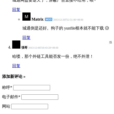
城通网盘要逆天了，屏蔽广告直接不给用，唉~
回复
Matrix
2013-12-20T12:51:40+08:00
城通倒是还好。狗子的 yunfile根本就不能下载 😥
回复
#1
强哥
2013-12-06T18:43:20+08:00
哈喽，那个外链工具能否发一份，绝不外泄！
回复
添加新评论 »
称呼
*
电子邮件
*
网站