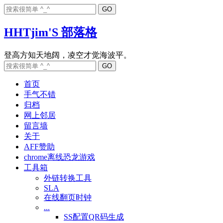
HHTjim'S 部落格
首页
手气不错
归档
网上邻居
留言墙
关于
AFF赞助
chrome离线恐龙游戏
工具箱
外链转换工具
SLA
在线翻页时钟
...
SS配置QR码生成