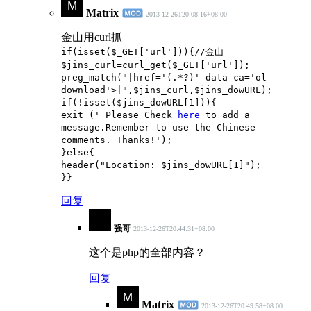
Matrix
2013-12-26T20:08:16+08:00
金山用curl抓
if(isset($_GET['url'])){//金山
$jins_curl=curl_get($_GET['url']);
preg_match("|href='(.*?)' data-ca='ol-
download'>|",$jins_curl,$jins_dowURL);
if(!isset($jins_dowURL[1])){
exit (' Please Check
here
to add a
message.Remember to use the Chinese
comments. Thanks!');
}else{
header("Location: $jins_dowURL[1]");
}}
回复
强哥
2013-12-26T20:44:31+08:00
这个是php的全部内容？
回复
Matrix
2013-12-26T20:49:58+08:00