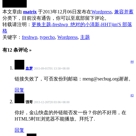
本文章由
matrix
于2013年12月06日发布在
Wordpress
,
兼容并蓄
分类下，目前没有通告，你可以至底部留下评论。
转载请注明：
更换主题-freshwp_绝对的小清新-HHTjim'S 部落
格
关键字：
freshwp
,
typecho
,
Wordpress
,
主题
有12 条评论 »
#4
血梦
2015-09-01T01:13:58+08:00
链接失效了，可否发份到邮箱：meng@secbug.org谢谢。
回复
#3
强哥
2013-12-26T20:03:06+08:00
你好，金山快盘的外链能否发一份？你的不好用，在
HTML5时IE浏览器不能播放。拜托了.
回复