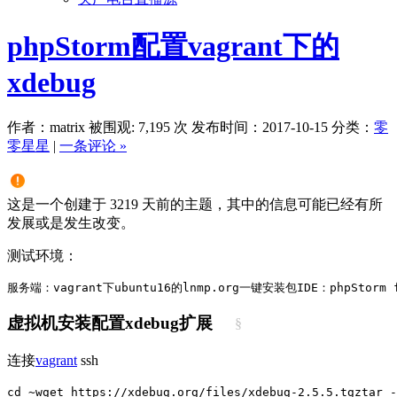
phpStorm配置vagrant下的
xdebug
作者：matrix
被围观: 7,195 次
发布时间：2017-10-15
分类：
零
零星星
|
一条评论 »
这是一个创建于 3219 天前的主题，其中的信息可能已经有所
发展或是发生改变。
测试环境：
服务端：vagrant下ubuntu16的lnmp.org一键安装包
IDE：phpStorm 
虚拟机安装配置xdebug扩展
§
连接
vagrant
ssh
cd ~
wget https://xdebug.org/files/xdebug-2.5.5.tgz
tar -