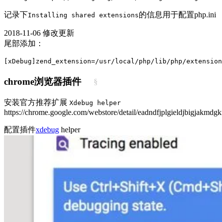
记录下
的信息用于配置php.ini
Installing shared extensions
2018-11-06 修改更新
尾部添加：
[xDebug]
zend_extension=/usr/local/php/lib/php/extension
chrome浏览器插件
§
安装官方推荐扩展
Xdebug helper
https://chrome.google.com/webstore/detail/eadndfjplgieldjbigjakmd
配置插件
xdebug
helper