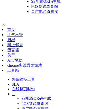
SS配置QR码生成
POS签购单查询
央广电台直播源
✕
首页
手气不错
归档
网上邻居
留言墙
关于
AFF赞助
chrome离线恐龙游戏
工具箱
外链转换工具
SLA
在线翻页时钟
...
SS配置QR码生成
POS签购单查询
央广电台直播源