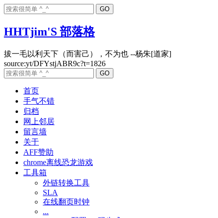
HHTjim'S 部落格
拔一毛以利天下（而害己），不为也 --杨朱[道家]
首页
手气不错
归档
网上邻居
留言墙
关于
AFF赞助
chrome离线恐龙游戏
工具箱
外链转换工具
SLA
在线翻页时钟
...