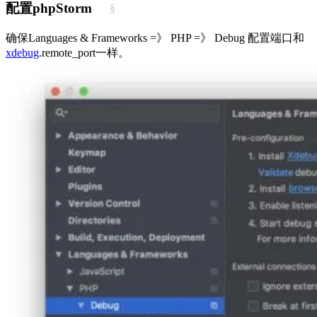
配置phpStorm
§
确保Languages & Frameworks =》 PHP =》 Debug 配置端口和
xdebug
.remote_port一样。