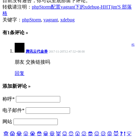
目前没有通告，你可以至底部留下评论。
转载请注明：
phpStorm配置vagrant下的xdebug-HHTjim'S 部落
格
关键字：
phpStorm
,
vagrant
,
xdebug
有1条评论 »
#1
腾讯云代金券
2017-11-20T12:47:52+08:00
朋友 交换链接吗
回复
添加新评论 »
称呼
*
电子邮件
*
网站
🙈
😱
😂
😛
😭
😳
😀
😆
👿
😉
😯
😮
😕
😎
😐
😥
😡
😈
❓
❗
💡