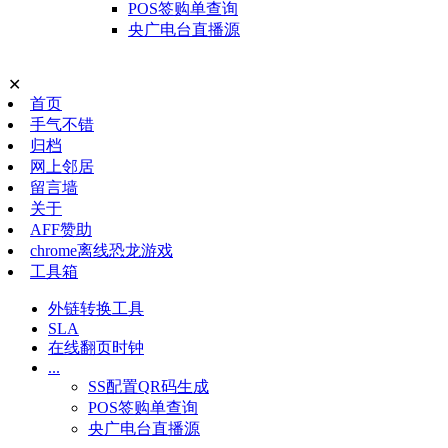
POS签购单查询
央广电台直播源
✕
首页
手气不错
归档
网上邻居
留言墙
关于
AFF赞助
chrome离线恐龙游戏
工具箱
外链转换工具
SLA
在线翻页时钟
...
SS配置QR码生成
POS签购单查询
央广电台直播源