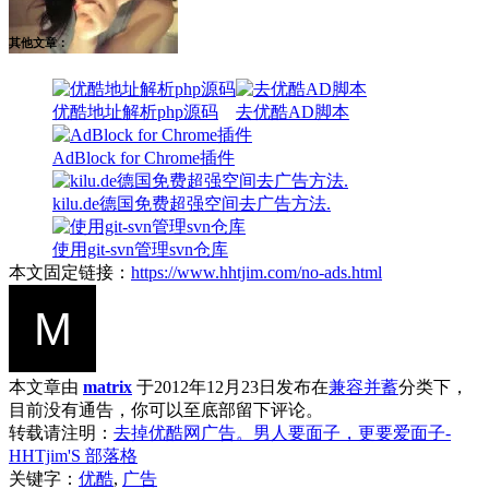
其他文章：
优酷地址解析php源码
去优酷AD脚本
AdBlock for Chrome插件
kilu.de德国免费超强空间去广告方法.
使用git-svn管理svn仓库
本文固定链接：
https://www.hhtjim.com/no-ads.html
本文章由
matrix
于2012年12月23日发布在
兼容并蓄
分类下，
目前没有通告，你可以至底部留下评论。
转载请注明：
去掉优酷网广告。男人要面子，更要爱面子-
HHTjim'S 部落格
关键字：
优酷
,
广告