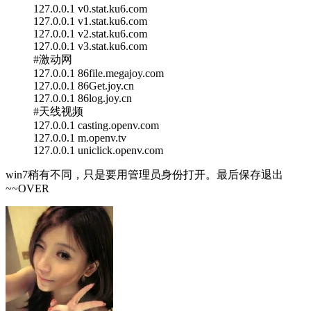
127.0.0.1 v0.stat.ku6.com
127.0.0.1 v1.stat.ku6.com
127.0.0.1 v2.stat.ku6.com
127.0.0.1 v3.stat.ku6.com
#激动网
127.0.0.1 86file.megajoy.com
127.0.0.1 86Get.joy.cn
127.0.0.1 86log.joy.cn
#天线视频
127.0.0.1 casting.openv.com
127.0.0.1 m.openv.tv
127.0.0.1 uniclick.openv.com
win7稍有不同，只是要用管理员身份打开。最后保存退出
~~OVER