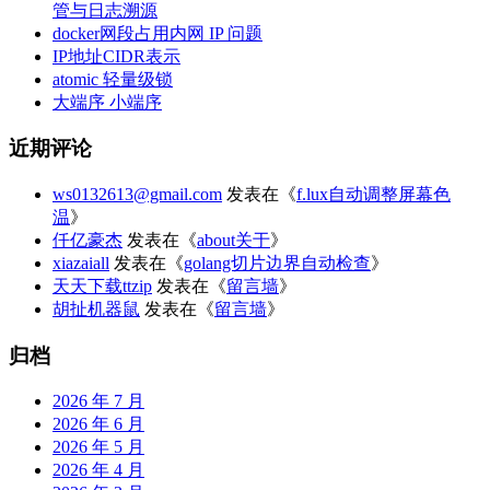
管与日志溯源
docker网段占用内网 IP 问题
IP地址CIDR表示
atomic 轻量级锁
大端序 小端序
近期评论
ws0132613@gmail.com
发表在《
f.lux自动调整屏幕色
温
》
仟亿豪杰
发表在《
about关于
》
xiazaiall
发表在《
golang切片边界自动检查
》
天天下载ttzip
发表在《
留言墙
》
胡扯机器鼠
发表在《
留言墙
》
归档
2026 年 7 月
2026 年 6 月
2026 年 5 月
2026 年 4 月