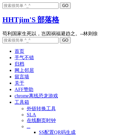
HHTjim'S 部落格
首页
手气不错
归档
网上邻居
留言墙
关于
AFF赞助
chrome离线恐龙游戏
工具箱
外链转换工具
SLA
在线翻页时钟
...
SS配置QR码生成