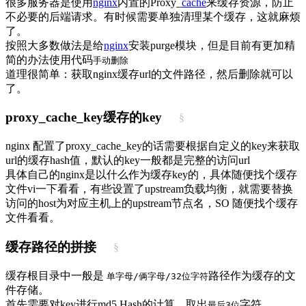
很多服务器是使用
nginx
内置的Proxy_
cache
来缓存资源，防止
不必要的后端请求。有时候需要单独清理某个缓存，这就麻烦
了。
按照大多数做法是给
nginx
安装purge模块，但是目前有更加精
简的办法使用代码
手动删除
道理很简单：获取nginx缓存url的文件路径，然后删除就可以
了。
proxy_cache_key缓存的key
§
nginx 配置了proxy_cache_key的话需要根据自定义的key来获取
url的缓存hash值，默认的key一般都是完整的访问url
具体自己的nginx是以什么作为缓存key的，具体随便找个缓存
文件vi一下看看，有些设置了upstream负载均衡，就需要替换
访问的host为对应主机上的upstream节点名，SO 随便找个缓存
文件看看。
缓存路径的拼接
§
缓存根目录中一般是
路径作为缓存的文
单字母/俩字母/32位字符
件存储。
首先需要对key进行md5 Hash的计算，取出
字符。
最后3位