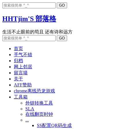
HHTjim'S 部落格
首页
手气不错
归档
网上邻居
留言墙
关于
AFF赞助
chrome离线恐龙游戏
工具箱
外链转换工具
SLA
在线翻页时钟
...
SS配置QR码生成