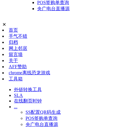
POS签购单查询
央广电台直播源
✕
首页
手气不错
归档
网上邻居
留言墙
关于
AFF赞助
chrome离线恐龙游戏
工具箱
外链转换工具
SLA
在线翻页时钟
...
SS配置QR码生成
POS签购单查询
央广电台直播源