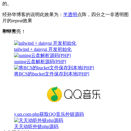
的。
经孙华博客的说明此效果为：
半透明
点阵，四分之一非透明图
片的repeat效果
其他文章：
非常漂亮！
tailwind + daisyui 开发初始化
suning云盘解析源码[PHP]
将BCS的bucket文件保存到本地[PHP]
y.qq.com-php获取QQ音乐外链源码
天天动听外链php源码