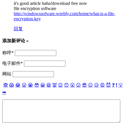
it's good article haha!download free now
file encryption software
http://windowssofware.weebly.com/home/what-is-a-file-
encryption-key
回复
添加新评论 »
称呼
*
电子邮件
*
网站
🙈
😱
😂
😛
😭
😳
😀
😆
👿
😉
😯
😮
😕
😎
😐
😥
😡
😈
❓
❗
💡
➡