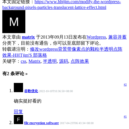
本文固定链接：
https://www.hhtjim.com/modify-the-wordpress-
background-pixels-particles-translucent-lattice-effect.html
本文章由
matrix
于2013年09月13日发布在
Wordpress
,
兼容并蓄
分类下，目前没有通告，你可以至底部留下评论。
转载请注明：
修改wordpress背景带像素点的颗粒半透明点阵
效果-HHTjim'S 部落格
关键字：
css
,
Matrix
,
半透明
,
源码
,
点阵效果
有2 条评论 »
#2
谷歌优化
2022-10-10T10:36:50+08:00
确实挺好看的
回复
#1
file encryption software
2017-04-23T06:43:34+08:00