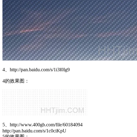
4、http://pan.baidu.com/s/1i3l0Ig9
4的效果图：
5、http://www.400gb.com/file/60184094
http://pan.baidu.com/s/1c0ciKpU
5的效果图：