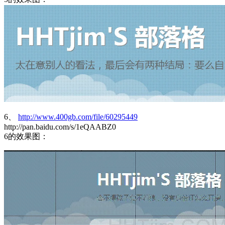
6、
http://www.400gb.com/file/60295449
http://pan.baidu.com/s/1eQAABZ0
6的效果图：