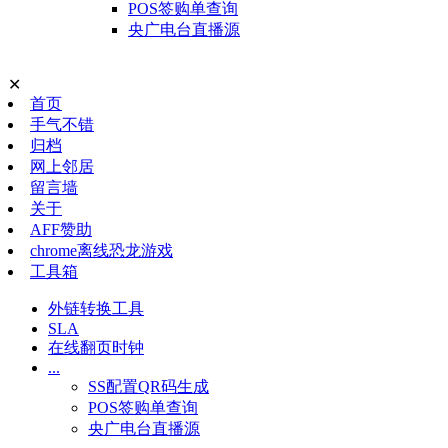
POS签购单查询
央广电台直播源
✕
首页
手气不错
归档
网上邻居
留言墙
关于
AFF赞助
chrome离线恐龙游戏
工具箱
外链转换工具
SLA
在线翻页时钟
...
SS配置QR码生成
POS签购单查询
央广电台直播源