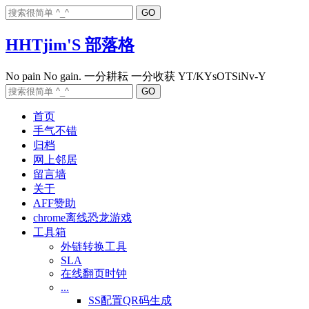
HHTjim'S 部落格
首页
手气不错
归档
网上邻居
留言墙
关于
AFF赞助
chrome离线恐龙游戏
工具箱
外链转换工具
SLA
在线翻页时钟
...
SS配置QR码生成