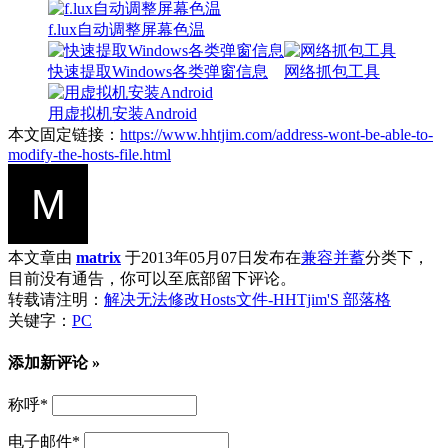
f.lux自动调整屏幕色温
快速提取Windows各类弹窗信息
网络抓包工具
用虚拟机安装Android
本文固定链接：
https://www.hhtjim.com/address-wont-be-able-to-
modify-the-hosts-file.html
本文章由
matrix
于2013年05月07日发布在
兼容并蓄
分类下，
目前没有通告，你可以至底部留下评论。
转载请注明：
解决无法修改Hosts文件-HHTjim'S 部落格
关键字：
PC
添加新评论 »
称呼
*
电子邮件
*