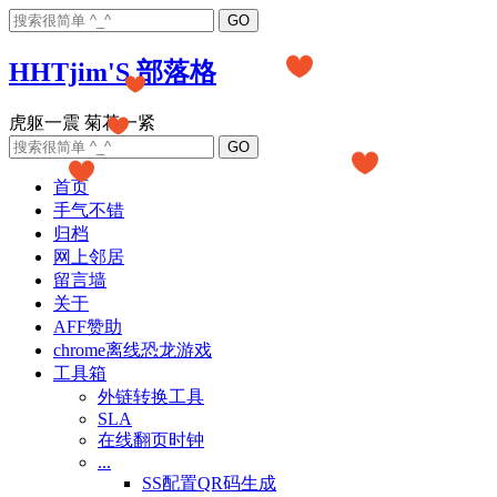
HHTjim'S 部落格
首页
手气不错
归档
网上邻居
留言墙
关于
AFF赞助
chrome离线恐龙游戏
工具箱
外链转换工具
SLA
在线翻页时钟
...
SS配置QR码生成