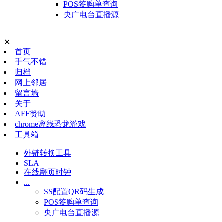
POS签购单查询
央广电台直播源
✕
首页
手气不错
归档
网上邻居
留言墙
关于
AFF赞助
chrome离线恐龙游戏
工具箱
外链转换工具
SLA
在线翻页时钟
...
SS配置QR码生成
POS签购单查询
央广电台直播源