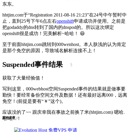
东东。
hhtjim.com于“Registration 2011-08-16 21:23”在24号中午暂时中
止，直到25号下午6点左右
openshift
申请成功并使用。之前是
把godaddy的dns转到了国内的dnspod的。所以这次绑定
openshift很是成功！完美解析~哈哈！ 😆
至于前面hhtjim.com跳转到000wenhost。本人肤浅的认为肯定
是那个免空的原因，导致域名解析连接不上！
Suspended事件结果
§
获取了大量经验值！
写到这里，000webhost空间Suspended事件的结果就是做事要
勤快！要经常备份空间文件及数据！还有最好远离000，远离
免空！(前提是要有“￥”这个)。
应该没的了~~ 跟庆幸我在事故之前换了米(hhtjim.com) 嗯哈.
其他文章：
哈.哈...！