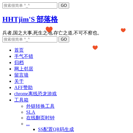
HHTjim'S 部落格
首页
手气不错
归档
网上邻居
留言墙
关于
AFF赞助
chrome离线恐龙游戏
工具箱
外链转换工具
SLA
在线翻页时钟
...
SS配置QR码生成