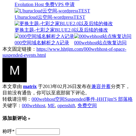
Evolution Host 免费VPS 申请
Uhurucloud云空间-wordpressTEST
更换主题-七彩之家BLUE2.0以及后续的修改
000空间域名解析之A记录
000webhost站点恢复访问
本文固定链接：
https://www.hhtjim.com/000webhost-of-space-
suspended-events.html
本文章由
matrix
于2013年02月26日发布在
兼容并蓄
分类下，
目前没有通告，你可以至底部留下评论。
转载请注明：
000webhost空间Suspended事件-HHTjim'S 部落格
关键字：
000webhost
,
ME
,
openshift
,
免费空间
添加新评论 »
称呼
*