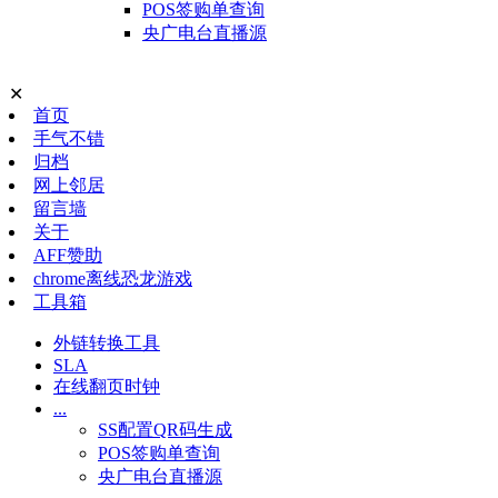
POS签购单查询
央广电台直播源
✕
首页
手气不错
归档
网上邻居
留言墙
关于
AFF赞助
chrome离线恐龙游戏
工具箱
外链转换工具
SLA
在线翻页时钟
...
SS配置QR码生成
POS签购单查询
央广电台直播源