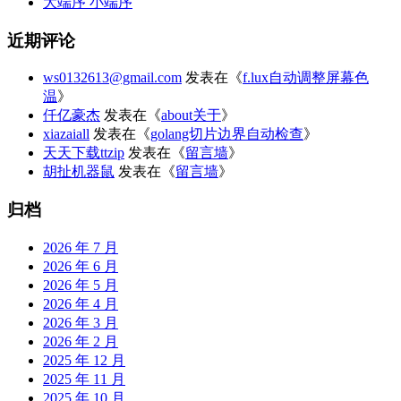
大端序 小端序
近期评论
ws0132613@gmail.com
发表在《
f.lux自动调整屏幕色
温
》
仟亿豪杰
发表在《
about关于
》
xiazaiall
发表在《
golang切片边界自动检查
》
天天下载ttzip
发表在《
留言墙
》
胡扯机器鼠
发表在《
留言墙
》
归档
2026 年 7 月
2026 年 6 月
2026 年 5 月
2026 年 4 月
2026 年 3 月
2026 年 2 月
2025 年 12 月
2025 年 11 月
2025 年 10 月