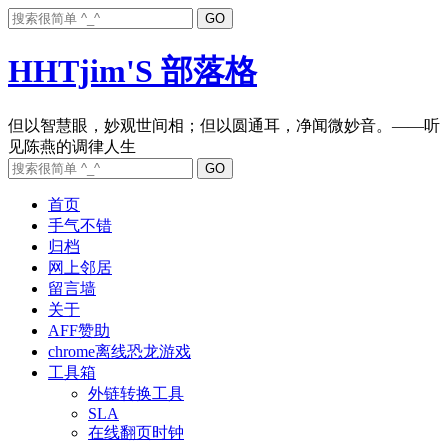
HHTjim'S 部落格
但以智慧眼，妙观世间相；但以圆通耳，净闻微妙音。——听
首页
手气不错
归档
网上邻居
留言墙
关于
AFF赞助
chrome离线恐龙游戏
工具箱
外链转换工具
SLA
在线翻页时钟