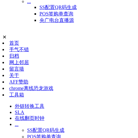
...
SS配置QR码生成
POS签购单查询
央广电台直播源
✕
首页
手气不错
归档
网上邻居
留言墙
关于
AFF赞助
chrome离线恐龙游戏
工具箱
外链转换工具
SLA
在线翻页时钟
...
SS配置QR码生成
POS签购单查询