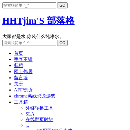
HHTjim'S 部落格
首页
手气不错
归档
网上邻居
留言墙
关于
AFF赞助
chrome离线恐龙游戏
工具箱
外链转换工具
SLA
在线翻页时钟
...