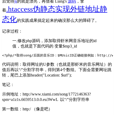
后觉得
js
的就是漂亮，再借着 Liang's
源码
，拿
.htaccess伪静态实现外链地址静
着
态化
的实践成果搞定起来的确没那么大的障碍了。
记录过程：
一.修改php源码，添加取得虾米网音乐地址的id
值，也就是下面代码的 变量$mp3_id
<?php
/*取得song/后面的音乐ID：$MUsicID
正确链接例如：http://www.
代码说明：取得网址的U参数（也就是那虾米的音乐网址）的
值后再以“/”分割字符串，得到第4个数组。下面会需要网址跳
转，尾巴上添加header("Location: $url");
笔记：
示例地址：http://www.xiami.com/song/1772146363?
spm=a1z1s.6659513.0.0.eu3WwL 以“/”分割字符串
第一数组：http:/ （像是吧）