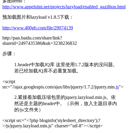
多图demo：
http://www.appelsiini.net/projects/lazyload/enabled_gazillion.html
预加载图片和lazyload v1.8.5下载：
http://www.400gb.com/file/29074139
http://pan.baidu.com/share/link?
shareid=2497435386&uk=3238236832
步骤：
1.header中加载JQ库 这里使用1.7.2版本的没问题。
若已经加载JQ库不必重复加载。
<script
src="//ajax.googleapis.com/ajax/libs/jquery/1.7.2/jquery.min.
js
">
2.紧接着加载压缩包里的jquery.lazyload.min.js。依
然还是主题的header中。（示例，放入主题目录内
的/js/文件夹）
<script src="<?php bloginfo('stylesheet_directory');?
>/js/jquery.lazyload.min.js" charset="utf-8"></script>