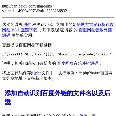
http://pan.
baidu
.com/share/link?
shareid=1490940073&uk=3238236832
这次又调整
外链
程序到v0.3。之前用的
奶酪博客首发解析百度
网盘 V3.1 直链下载
，后来发现 破博客 的
百度网盘音乐外链
源码
更简单实用。
更新提取百度网盘下载链接：
if(isset($_GET['baiu'])){  
$baiduURL=explode("?baiu=
说明：相关代码来自破博客的
百度网盘音乐外链源码
。
将上面代码保存到
php
文件中，执行示例：/*.php?baiu=百度网
盘分享地址（支持新老版本）
添加自动识别百度外链的文件名以及后
缀
作者：matrix
发布时间：2013-09-05
分类：
兼容并蓄