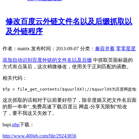
修改百度云外链文件名以及后缀抓取以
及外链程序
作者：matrix
发布时间：2013-09-07
分类：
兼容并蓄
零零星星
添加自动识别百度外链的文件名以及后缀
中抓取页面标题的
方式有点落后，这次稍微修改，使用关于正则匹配的函数。
相关代码：
$fp = file_get_contents($quurlXX);//$quurlXX为百度网盘地
这次抓取的话相对于以前要好些了，除非度娘又把文件名后面
的那一串串“_免费高速下载|百度云 网盘-分享无限制”给改
了，要不我这又失效了。
bapi.
php
下载：
http://www.400gb.com/file/29243856