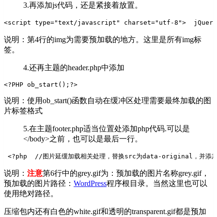
3.再添加js代码，还是紧接着放置。
<script type="text/javascript" charset="utf-8">  
jQuery
说明：第4行的img为需要预加载的地方。这里是所有img标
签。
4.还再主题的header.php中添加
<?PHP ob_start();?>  
说明：使用ob_start()函数自动在缓冲区处理需要最终加载的图
片标签格式
5.在主题footer.php适当位置处添加php代码.可以是
</body>之前，也可以是最后一行。
 <?php  
//图片延缓加载相关处理，替换src为data-original，并添
说明：
注意
第6行中的grey.gif为：预加载的图片名称grey.gif，
预加载的图片路径：
WordPress
程序根目录。当然这里也可以
使用绝对路径。
压缩包内还有白色的white.gif和透明的transparent.gif都是预加