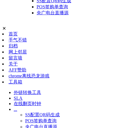
SS配置QR码生成
POS签购单查询
央广电台直播源
✕
首页
手气不错
归档
网上邻居
留言墙
关于
AFF赞助
chrome离线恐龙游戏
工具箱
外链转换工具
SLA
在线翻页时钟
...
SS配置QR码生成
POS签购单查询
央广电台直播源