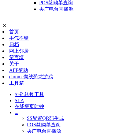
POS签购单查询
央广电台直播源
✕
首页
手气不错
归档
网上邻居
留言墙
关于
AFF赞助
chrome离线恐龙游戏
工具箱
外链转换工具
SLA
在线翻页时钟
...
SS配置QR码生成
POS签购单查询
央广电台直播源