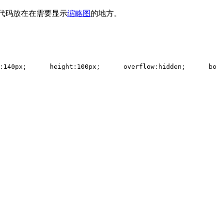
二步的代码放在在需要显示
缩略图
的地方。
:140px;  
    height:100px;  
    overflow:hidden;  
    bo