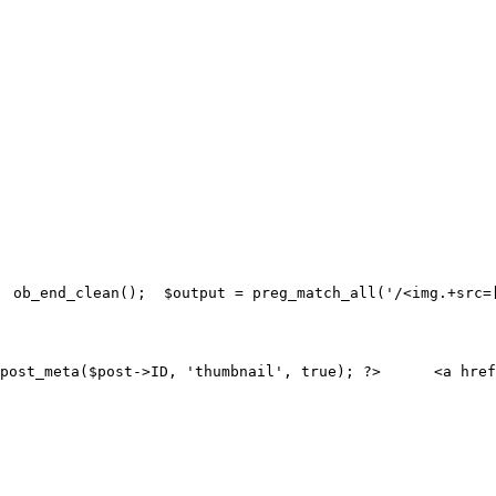
  
ob_end_clean();  
$output = preg_match_all('/<img.+src=
post_meta($post->ID, 'thumbnail', true); ?>  
    <a href