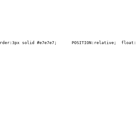
rder:3px solid #e7e7e7;  
    POSITION:relative;  
float: 