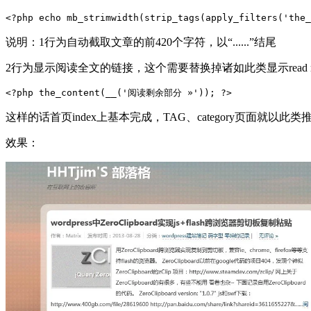
<?php echo mb_strimwidth(strip_tags(apply_filters('the
说明：1行为自动截取文章的前420个字符，以“......”结尾
2行为显示阅读全文的链接，这个需要替换掉诸如此类显示read m
<?php the_content(__('阅读剩余部分 »')); ?>  
这样的话首页index上基本完成，TAG、category页面就以此类
效果：