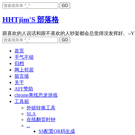
HHTjim'S 部落格
首页
手气不错
归档
网上邻居
留言墙
关于
AFF赞助
chrome离线恐龙游戏
工具箱
外链转换工具
SLA
在线翻页时钟
...
SS配置QR码生成