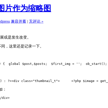
一张图片作为缩略图
dpress
兼容并蓄
|
无评论 »
发展或是发生改变。
有不同，这里还是记录一下。
) {  
global $post,$posts;  
$first_img = '';  
ob_start();
) : ?><div class="thumbnail_t">  
    <?php $image = get_
添加：
/div>  