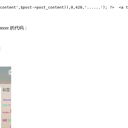
_content',$post->post_content)),0,420,'......'); ?>  
<a 
ore 的代码：
推