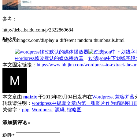
参考：
http://tieba.baidu.com/p/2322869684
其他文章：
http://zmingcx.com/display-a-different-random-thumbnails.html
wordpress修改默认的媒体播放器
过滤json中下划线字
本文固定链接：
https://www.hhtjim.com/wordpress-to-extract-the-arti
本文章由
matrix
于2013年09月04日发布在
Wordpress
,
兼容并蓄
转载请注明：
wordpress中提取文章内第一张图片作为缩略图-HHT
关键字：
php
,
Wordpress
,
源码
,
缩略图
添加新评论 »
称呼
*