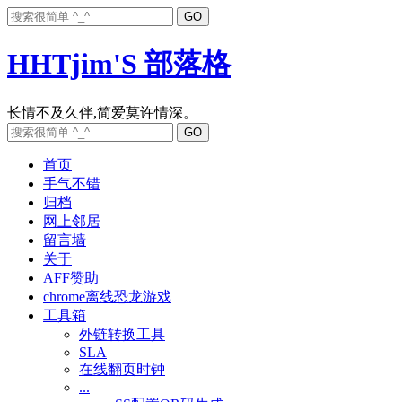
HHTjim'S 部落格
首页
手气不错
归档
网上邻居
留言墙
关于
AFF赞助
chrome离线恐龙游戏
工具箱
外链转换工具
SLA
在线翻页时钟
...