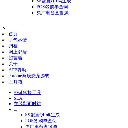
SS配置QR码生成
POS签购单查询
央广电台直播源
✕
首页
手气不错
归档
网上邻居
留言墙
关于
AFF赞助
chrome离线恐龙游戏
工具箱
外链转换工具
SLA
在线翻页时钟
...
SS配置QR码生成
POS签购单查询
央广电台直播源