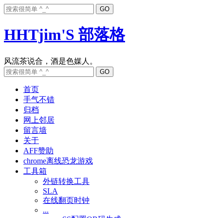
HHTjim'S 部落格
首页
手气不错
归档
网上邻居
留言墙
关于
AFF赞助
chrome离线恐龙游戏
工具箱
外链转换工具
SLA
在线翻页时钟
...