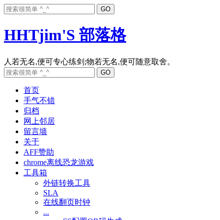
HHTjim'S 部落格
首页
手气不错
归档
网上邻居
留言墙
关于
AFF赞助
chrome离线恐龙游戏
工具箱
外链转换工具
SLA
在线翻页时钟
...