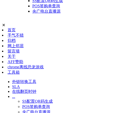
SS配置QR码生成
POS签购单查询
央广电台直播源
✕
首页
手气不错
归档
网上邻居
留言墙
关于
AFF赞助
chrome离线恐龙游戏
工具箱
外链转换工具
SLA
在线翻页时钟
...
SS配置QR码生成
POS签购单查询
央广电台直播源