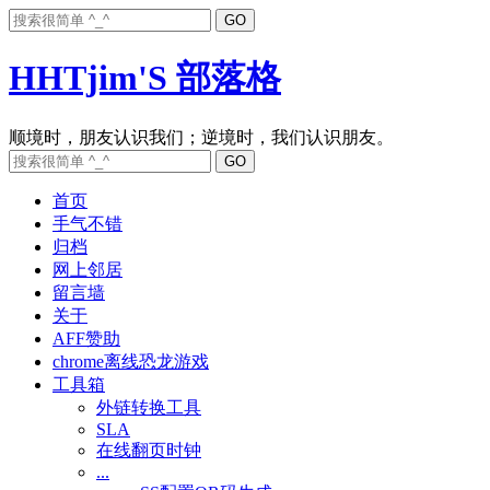
HHTjim'S 部落格
首页
手气不错
归档
网上邻居
留言墙
关于
AFF赞助
chrome离线恐龙游戏
工具箱
外链转换工具
SLA
在线翻页时钟
...