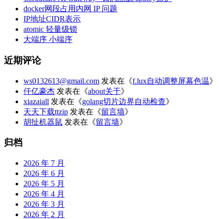
docker网段占用内网 IP 问题
IP地址CIDR表示
atomic 轻量级锁
大端序 小端序
近期评论
ws0132613@gmail.com
发表在《
f.lux自动调整屏幕色温
》
仟亿豪杰
发表在《
about关于
》
xiazaiall
发表在《
golang切片边界自动检查
》
天天下载ttzip
发表在《
留言墙
》
胡扯机器鼠
发表在《
留言墙
》
归档
2026 年 7 月
2026 年 6 月
2026 年 5 月
2026 年 4 月
2026 年 3 月
2026 年 2 月