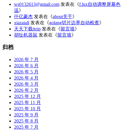
ws0132613@gmail.com
发表在《
f.lux自动调整屏幕色
温
》
仟亿豪杰
发表在《
about关于
》
xiazaiall
发表在《
golang切片边界自动检查
》
天天下载ttzip
发表在《
留言墙
》
胡扯机器鼠
发表在《
留言墙
》
归档
2026 年 7 月
2026 年 6 月
2026 年 5 月
2026 年 4 月
2026 年 3 月
2026 年 2 月
2025 年 12 月
2025 年 11 月
2025 年 10 月
2025 年 9 月
2025 年 8 月
2025 年 7 月