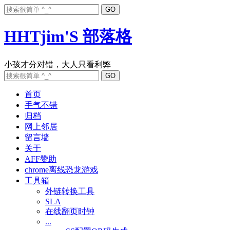
HHTjim'S 部落格
首页
手气不错
归档
网上邻居
留言墙
关于
AFF赞助
chrome离线恐龙游戏
工具箱
外链转换工具
SLA
在线翻页时钟
...