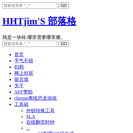
HHTjim'S 部落格
首页
手气不错
归档
网上邻居
留言墙
关于
AFF赞助
chrome离线恐龙游戏
工具箱
外链转换工具
SLA
在线翻页时钟
...