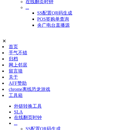
在线翻页时钟
...
SS配置QR码生成
POS签购单查询
央广电台直播源
✕
首页
手气不错
归档
网上邻居
留言墙
关于
AFF赞助
chrome离线恐龙游戏
工具箱
外链转换工具
SLA
在线翻页时钟
...
SS配置QR码生成