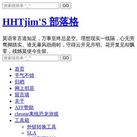
HHTjim'S 部落格
莫语常言道知足，万事至终总是空。理想现实一线隔，心无旁
骛脚踏实。谁无暴风劲雨时，守得云开见月明。花开复见却飘
首页
手气不错
归档
网上邻居
留言墙
关于
AFF赞助
chrome离线恐龙游戏
工具箱
外链转换工具
SLA