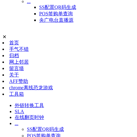
...
SS配置QR码生成
POS签购单查询
央广电台直播源
✕
首页
手气不错
归档
网上邻居
留言墙
关于
AFF赞助
chrome离线恐龙游戏
工具箱
外链转换工具
SLA
在线翻页时钟
...
SS配置QR码生成
POS签购单查询