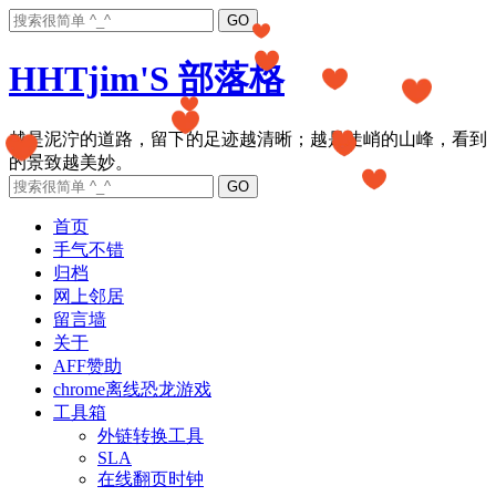
HHTjim'S 部落格
越是泥泞的道路，留下的足迹越清晰；越是陡峭的山峰，看到
首页
手气不错
归档
网上邻居
留言墙
关于
AFF赞助
chrome离线恐龙游戏
工具箱
外链转换工具
SLA
在线翻页时钟