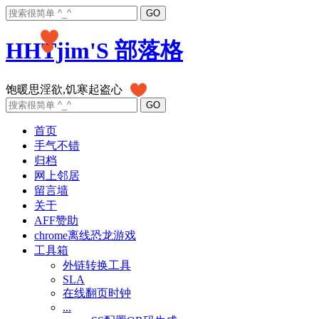
HHTjim'S 部落格
首页
手气不错
归档
网上邻居
留言墙
关于
AFF赞助
chrome离线恐龙游戏
工具箱
外链转换工具
SLA
在线翻页时钟
...