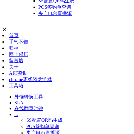
SS配置QR码生成
POS签购单查询
央广电台直播源
✕
首页
手气不错
归档
网上邻居
留言墙
关于
AFF赞助
chrome离线恐龙游戏
工具箱
外链转换工具
SLA
在线翻页时钟
...
SS配置QR码生成
POS签购单查询
央广电台直播源