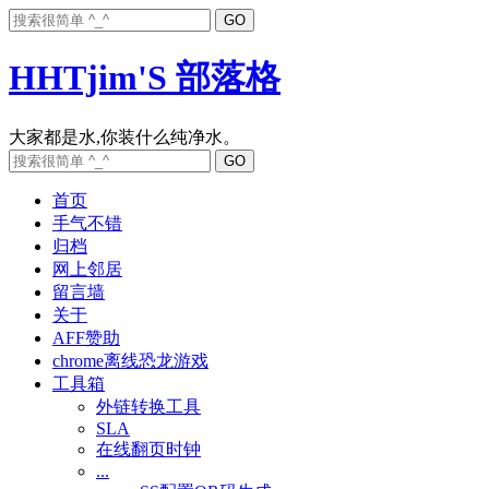
HHTjim'S 部落格
首页
手气不错
归档
网上邻居
留言墙
关于
AFF赞助
chrome离线恐龙游戏
工具箱
外链转换工具
SLA
在线翻页时钟
...