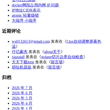
docker网段占用内网 IP 问题
IP地址CIDR表示
atomic 轻量级锁
大端序 小端序
近期评论
ws0132613@gmail.com
发表在《
f.lux自动调整屏幕色
温
》
仟亿豪杰
发表在《
about关于
》
xiazaiall
发表在《
golang切片边界自动检查
》
天天下载ttzip
发表在《
留言墙
》
胡扯机器鼠
发表在《
留言墙
》
归档
2026 年 7 月
2026 年 6 月
2026 年 5 月
2026 年 4 月
2026 年 3 月