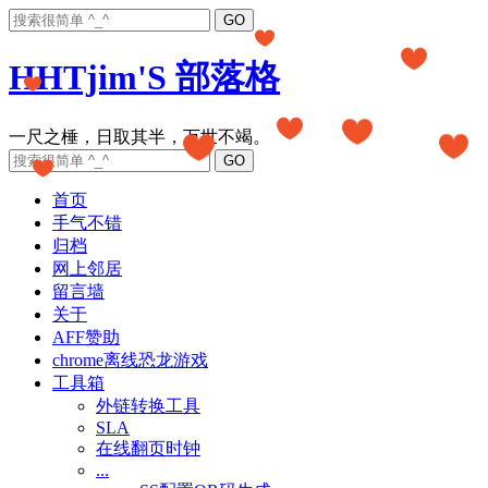
HHTjim'S 部落格
首页
手气不错
归档
网上邻居
留言墙
关于
AFF赞助
chrome离线恐龙游戏
工具箱
外链转换工具
SLA
在线翻页时钟
...