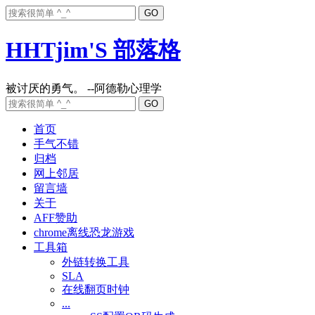
HHTjim'S 部落格
首页
手气不错
归档
网上邻居
留言墙
关于
AFF赞助
chrome离线恐龙游戏
工具箱
外链转换工具
SLA
在线翻页时钟
...