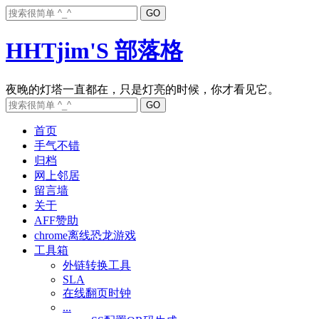
HHTjim'S 部落格
首页
手气不错
归档
网上邻居
留言墙
关于
AFF赞助
chrome离线恐龙游戏
工具箱
外链转换工具
SLA
在线翻页时钟
...