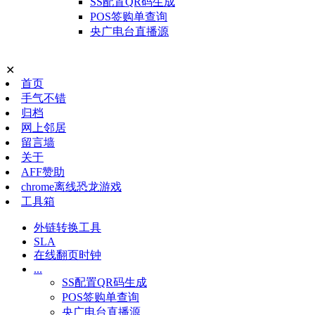
SS配置QR码生成
POS签购单查询
央广电台直播源
✕
首页
手气不错
归档
网上邻居
留言墙
关于
AFF赞助
chrome离线恐龙游戏
工具箱
外链转换工具
SLA
在线翻页时钟
...
SS配置QR码生成
POS签购单查询
央广电台直播源