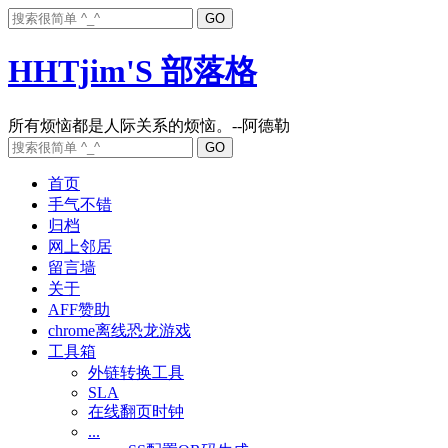
HHTjim'S 部落格
首页
手气不错
归档
网上邻居
留言墙
关于
AFF赞助
chrome离线恐龙游戏
工具箱
外链转换工具
SLA
在线翻页时钟
...