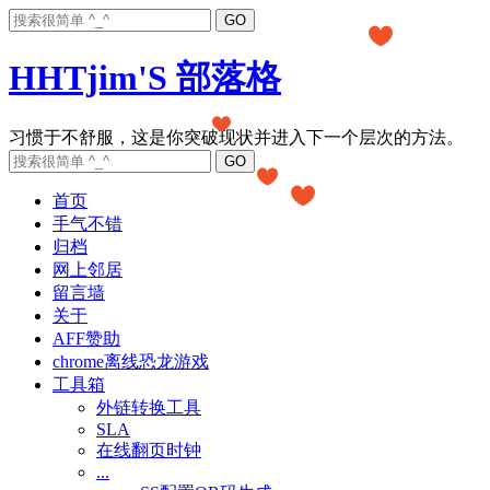
HHTjim'S 部落格
首页
手气不错
归档
网上邻居
留言墙
关于
AFF赞助
chrome离线恐龙游戏
工具箱
外链转换工具
SLA
在线翻页时钟
...