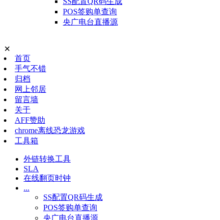
SS配置QR码生成
POS签购单查询
央广电台直播源
✕
首页
手气不错
归档
网上邻居
留言墙
关于
AFF赞助
chrome离线恐龙游戏
工具箱
外链转换工具
SLA
在线翻页时钟
...
SS配置QR码生成
POS签购单查询
央广电台直播源