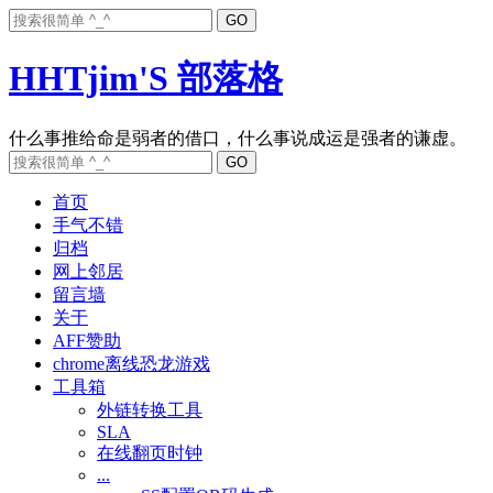
HHTjim'S 部落格
首页
手气不错
归档
网上邻居
留言墙
关于
AFF赞助
chrome离线恐龙游戏
工具箱
外链转换工具
SLA
在线翻页时钟
...