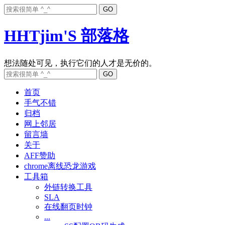
HHTjim'S 部落格
首页
手气不错
归档
网上邻居
留言墙
关于
AFF赞助
chrome离线恐龙游戏
工具箱
外链转换工具
SLA
在线翻页时钟
...