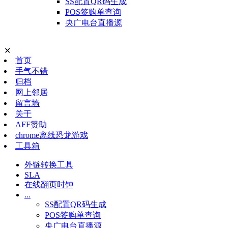
SS配置QR码生成
POS签购单查询
央广电台直播源
✕
首页
手气不错
归档
网上邻居
留言墙
关于
AFF赞助
chrome离线恐龙游戏
工具箱
外链转换工具
SLA
在线翻页时钟
...
SS配置QR码生成
POS签购单查询
央广电台直播源