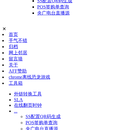
SS配置QR码生成
POS签购单查询
央广电台直播源
✕
首页
手气不错
归档
网上邻居
留言墙
关于
AFF赞助
chrome离线恐龙游戏
工具箱
外链转换工具
SLA
在线翻页时钟
...
SS配置QR码生成
POS签购单查询
央广电台直播源