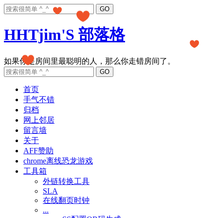
HHTjim'S 部落格
首页
手气不错
归档
网上邻居
留言墙
关于
AFF赞助
chrome离线恐龙游戏
工具箱
外链转换工具
SLA
在线翻页时钟
...