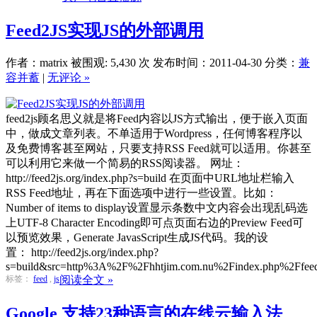
Feed2JS实现JS的外部调用
作者：matrix
被围观: 5,430 次
发布时间：2011-04-30
分类：
兼
容并蓄
|
无评论 »
feed2js顾名思义就是将Feed内容以JS方式输出，便于嵌入页面
中，做成文章列表。不单适用于Wordpress，任何博客程序以
及免费博客甚至网站，只要支持RSS Feed就可以适用。你甚至
可以利用它来做一个简易的RSS阅读器。 网址：
http://feed2js.org/index.php?s=build 在页面中URL地址栏输入
RSS Feed地址，再在下面选项中进行一些设置。比如：
Number of items to display设置显示条数中文内容会出现乱码选
上UTF-8 Character Encoding即可点页面右边的Preview Feed可
以预览效果，Generate JavasScript生成JS代码。我的设
置： http://feed2js.org/index.php?
s=build&src=http%3A%2F%2Fhhtjim.com.nu%2Findex.php%2Ffeed&g
标签：
feed
,
js
阅读全文 »
Google 支持23种语言的在线云输入法