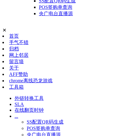
SS配置QR码生成
POS签购单查询
央广电台直播源
✕
首页
手气不错
归档
网上邻居
留言墙
关于
AFF赞助
chrome离线恐龙游戏
工具箱
外链转换工具
SLA
在线翻页时钟
...
SS配置QR码生成
POS签购单查询
央广电台直播源