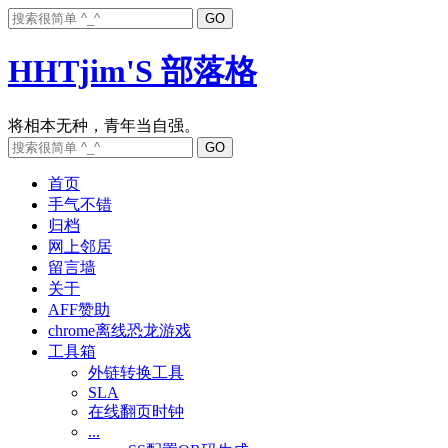
HHTjim'S 部落格
首页
手气不错
归档
网上邻居
留言墙
关于
AFF赞助
chrome离线恐龙游戏
工具箱
外链转换工具
SLA
在线翻页时钟
...