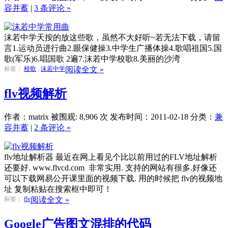
容并蓄
|
3 条评论 »
沫若中学天按的放这些歌，虽然不大好听~若无法下载，请留
言1.运动员进行曲2.眼保健操3.中学生广播体操4.歌唱祖国5.国
歌(军乐)6.唱国歌 2遍7.沫若中学校歌8.美丽的沙湾
标签：
校歌
,
沫若中学
阅读全文 »
flv视频解析
作者：matrix
被围观: 8,906 次
发布时间：2011-02-18
分类：
兼
容并蓄
|
2 条评论 »
flv地址解析器 最近在网上看见个比以前用过的FLV地址解析
还要好. www.flvcd.com 非常实用. 支持的网站有很多.好像还
可以下载网易公开课里面的视频下载. 用的时候把 flv的视频地
址 复制粘贴在搜索框中即可！
标签：
flv
阅读全文 »
Google广告图文混排的代码