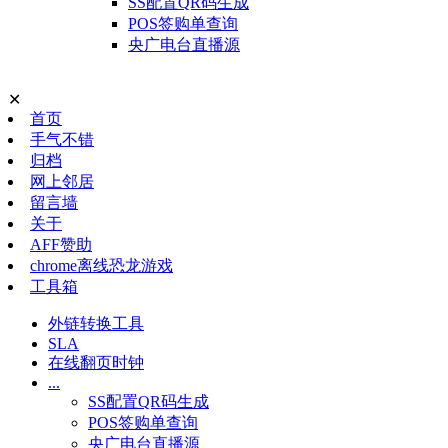
SS配置QR码生成
POS签购单查询
央广电台直播源
✕
首页
手气不错
归档
网上邻居
留言墙
关于
AFF赞助
chrome离线恐龙游戏
工具箱
外链转换工具
SLA
在线翻页时钟
...
SS配置QR码生成
POS签购单查询
央广电台直播源