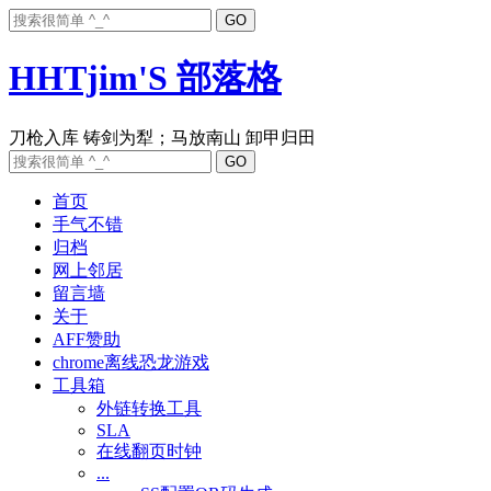
HHTjim'S 部落格
首页
手气不错
归档
网上邻居
留言墙
关于
AFF赞助
chrome离线恐龙游戏
工具箱
外链转换工具
SLA
在线翻页时钟
...